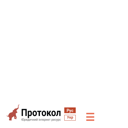
Рус
☰
Укр