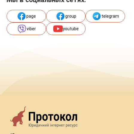
page
group
telegram
viber
youtube