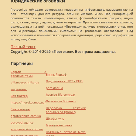
Юридические оговорки
Protocol.ua обладает авторскими правами на информацию, размещенную на
веб - страницах данного ресурса, если не указано иное. Под информацией
понимаются тексты, комментарии, статьи, фотоизображения, рисунки, ящик-
шота, сканы, видео, аудио, другие материалы. При использовании материалов,
размещенных на веб - страницах «Протокол» наличие гиперссылки открытого
для индексации поисковыми системами на protocol.ua обязательна. Под
использованием понимается копирования, адаптация, рерайтинг, модификация
и тому подобное.
Полный текст
Copyright © 2014-2026 «Протокол». Все права защищены.
Партнёры
Серьги с
Винный шкаф
бриллиантами
Подготовка к НМТ / ВНО
alliancetechnika.ua
pereklad.ua
миралинкс
hospice-life.com.ua/
Веб мастер
Перевозка больных
https://motokosmos.ua/
Перевозка лежачих
Синтезаторы
больных за границу
agrotechnika.com.ua
Шкафы купе
perevod.agency
Брендовые сумки
europeservice.com.ua
Натяжные потолки Nova
mk-translations.ua
Stelya