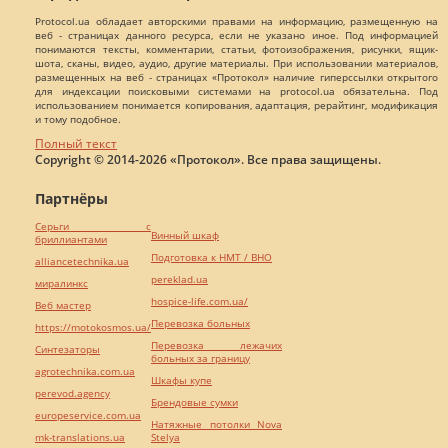
Protocol.ua обладает авторскими правами на информацию, размещенную на
веб - страницах данного ресурса, если не указано иное. Под информацией
понимаются тексты, комментарии, статьи, фотоизображения, рисунки, ящик-
шота, сканы, видео, аудио, другие материалы. При использовании материалов,
размещенных на веб - страницах «Протокол» наличие гиперссылки открытого
для индексации поисковыми системами на protocol.ua обязательна. Под
использованием понимается копирования, адаптация, рерайтинг, модификация
и тому подобное.
Полный текст
Copyright © 2014-2026 «Протокол». Все права защищены.
Партнёры
Серьги с
Винный шкаф
бриллиантами
Подготовка к НМТ / ВНО
alliancetechnika.ua
pereklad.ua
миралинкс
hospice-life.com.ua/
Веб мастер
Перевозка больных
https://motokosmos.ua/
Перевозка лежачих
Синтезаторы
больных за границу
agrotechnika.com.ua
Шкафы купе
perevod.agency
Брендовые сумки
europeservice.com.ua
Натяжные потолки Nova
mk-translations.ua
Stelya