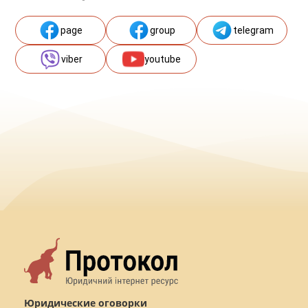
page
group
telegram
viber
youtube
Юридические оговорки