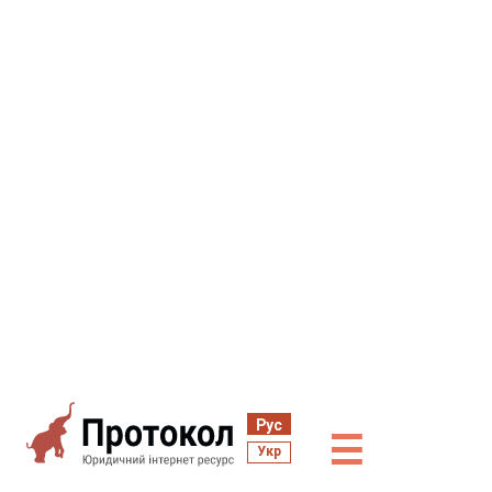
Рус
☰
Укр