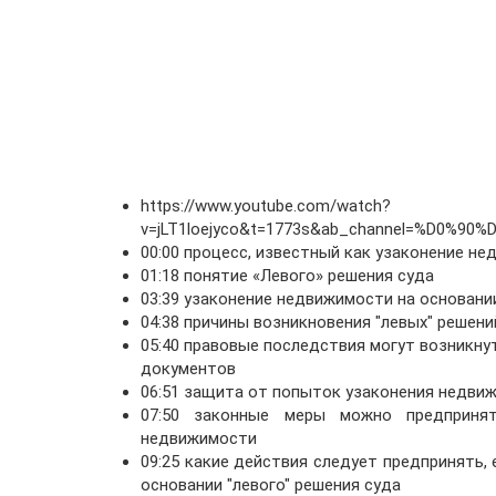
https://www.youtube.com/watch?
v=jLT1loejyco&t=1773s&ab_channel=%D
00:00 процесс, известный как узаконение не
01:18 понятие «Левого» решения суда
03:39 узаконение недвижимости на основании
04:38 причины возникновения "левых" решен
05:40 правовые последствия могут возникну
документов
06:51 защита от попыток узаконения недви
07:50 законные меры можно предприня
недвижимости
09:25 какие действия следует предпринять,
основании "левого" решения суда