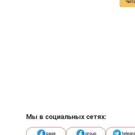
Чит
Мы в социальных сетях:
page
group
telegr