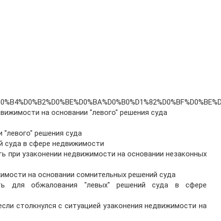
0%90%D0%B4%D0%B2%D0%BE%D0%BA%D0%B0%D1%82%D0%BF%D0
движимости на основании "левого" решения суда
 "левого" решения суда
ий суда в сфере недвижимости
ть при узаконении недвижимости на основании незаконных
жимости на основании сомнительных решений суда
ть для обжалования "левых" решений суда в сфере
 если столкнулся с ситуацией узаконения недвижимости на