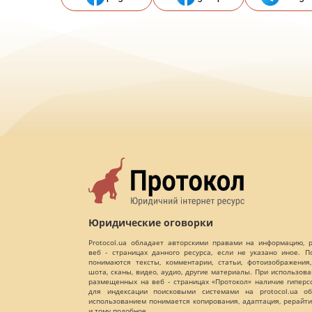
Юридические оговорки
Protocol.ua обладает авторскими правами на информацию,
веб - страницах данного ресурса, если не указано иное. 
понимаются тексты, комментарии, статьи, фотоизображения,
шота, сканы, видео, аудио, другие материалы. При использов
размещенных на веб - страницах «Протокол» наличие гиперс
для индексации поисковыми системами на protocol.ua об
использованием понимается копирования, адаптация, рерайти
и тому подобное.