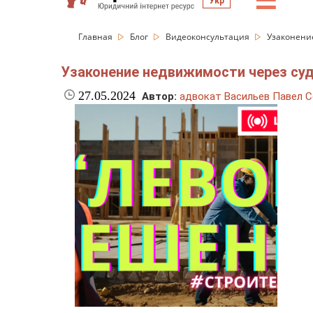
☰
Укр
Главная
Блог
Видеоконсультация
Узаконени
Узаконение недвижимости через су
27.05.2024
Автор:
адвокат Васильев Павел С