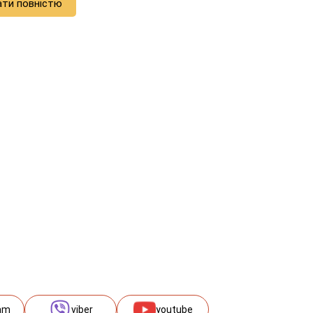
ати повністю
am
viber
youtube