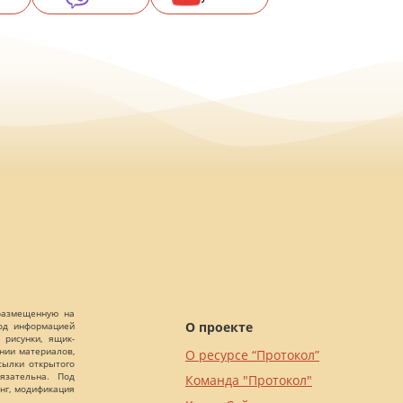
 размещенную на
О проекте
Под информацией
 рисунки, ящик-
ании материалов,
О ресурсе “Протокол”
сылки открытого
язательна. Под
Команда "Протокол"
нг, модификация