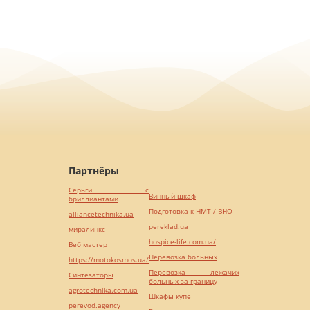
Партнёры
Серьги с
Винный шкаф
бриллиантами
Подготовка к НМТ / ВНО
alliancetechnika.ua
pereklad.ua
миралинкс
hospice-life.com.ua/
Веб мастер
Перевозка больных
https://motokosmos.ua/
Перевозка лежачих
Синтезаторы
больных за границу
agrotechnika.com.ua
Шкафы купе
perevod.agency