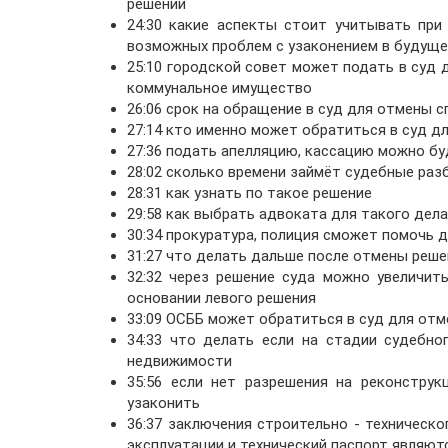
решений
24:30 какие аспекты стоит учитывать при
возможных проблем с узаконением в будущ
25:10 городской совет может подать в суд 
коммунальное имущество
26:06 срок на обращение в суд для отмены 
27:14 кто именно может обратиться в суд д
27:36 подать апелляцию, кассацию можно б
28:02 сколько времени займёт судебные раз
28:31 как узнать по такое решение
29:58 как выбрать адвоката для такого дела
30:34 прокуратура, полиция сможет помочь 
31:27 что делать дальше после отмены реше
32:32 через решение суда можно увеличи
основании левого решения
33:09 ОСББ может обратиться в суд для от
34:33 что делать если на стадии судебно
недвижимости
35:56 если нет разрешения на реконстру
узаконить
36:37 заключения строительно - техническ
эксплуатации и технический паспорт являют