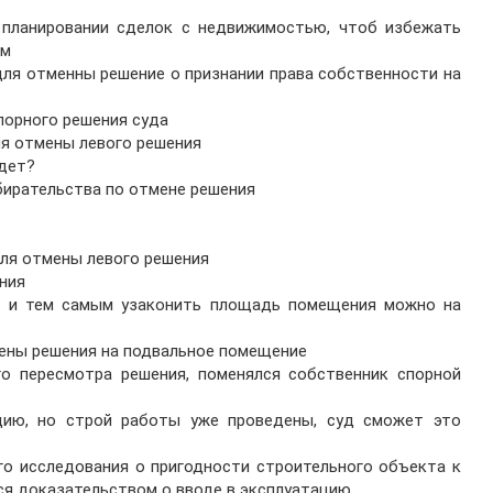
 планировании сделок с недвижимостью, чтоб избежать
ем
для отменны решение о признании права собственности на
спорного решения суда
ля отмены левого решения
удет?
бирательства по отмене решения
для отмены левого решения
ния
ть и тем самым узаконить площадь помещения можно на
мены решения на подвальное помещение
го пересмотра решения, поменялся собственник спорной
кцию, но строй работы уже проведены, суд сможет это
ого исследования о пригодности строительного объекта к
ся доказательством о вводе в эксплуатацию