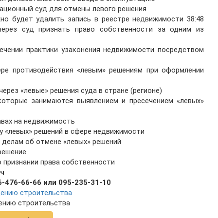
ссационный суд для отмены левого решения
жно будет удалить запись в реестре недвижимости 38:48
ерез суд признать право собственности за одним из
есечении практики узаконения недвижимости посредством
ере противодействия «левым» решениям при оформлении
ерез «левые» решения суда в стране (регионе)
 которые занимаются выявлением и пресечением «левых»
равах на недвижимость
су «левых» решений в сфере недвижимости
 делам об отмене «левых» решений
решение
о признании права собственности
ич
-476-66-66 или 095-235-31-10
дению строительства
ению строительства