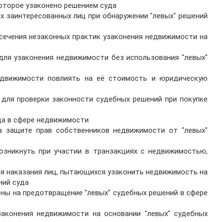
оторое узаконено решением суда
их заинтересованных лиц при обнаружении "левых" решений
сечения незаконных практик узаконения недвижимости на
для узаконения недвижимости без использования "левых"
недвижимости повлиять на её стоимость и юридическую
 для проверки законности судебных решений при покупке
уда в сфере недвижимости
а защите прав собственников недвижимости от "левых"
возникнуть при участии в транзакциях с недвижимостью,
ля наказания лиц, пытающихся узаконить недвижимость на
ний суда
ены на предотвращение "левых" судебных решений в сфере
законения недвижимости на основании "левых" судебных