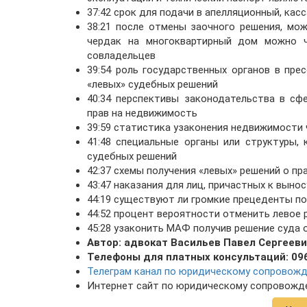
37:42 срок для подачи в апелляционный, ка
38:21 после отмены заочного решения, мо
чердак на многоквартирный дом можно ч
совладельцев
39:54 роль государственных органов в пр
«левых» судебных решений
40:34 перспективы законодательства в сф
прав на недвижимость
39:59 статистика узаконения недвижимости ч
41:48 специальные органы или структуры,
судебных решений
42:37 схемы получения «левых» решений о п
43:47 наказания для лиц, причастных к выно
44:19 существуют ли громкие прецеденты по
44:52 процент вероятности отменить левое 
45:28 узаконить МАФ получив решение суда 
Автор: адвокат Васильев Павел Сергеев
Телефоны для платных консультаций: 096
Телеграм канал по юридическому сопровож
Интернет сайт по юридическому сопровожд