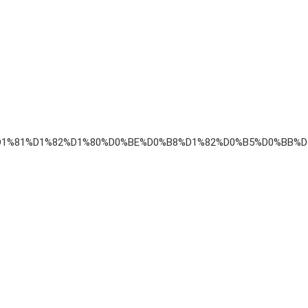
%BE%D1%81%D1%82%D1%80%D0%BE%D0%B8%D1%82%D0%B5%D0%