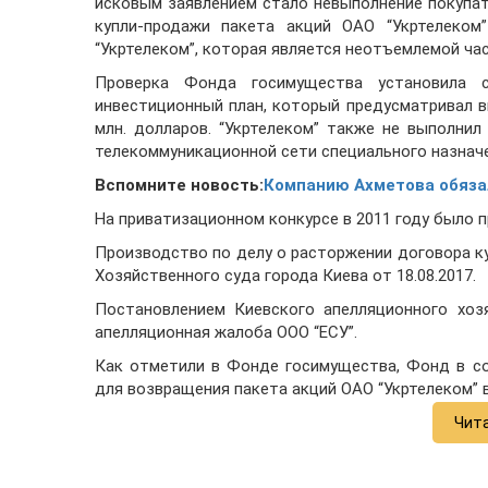
исковым заявлением стало невыполнение покупат
купли-продажи пакета акций ОАО “Укртелеком
“Укртелеком”, которая является неотъемлемой ча
Проверка Фонда госимущества установила с
инвестиционный план, который предусматривал вн
млн. долларов. “Укртелеком” также не выполни
телекоммуникационной сети специального назначе
Вспомните новость:
Компанию Ахметова обязал
На приватизационном конкурсе в 2011 году было п
Производство по делу о расторжении договора 
Хозяйственного суда города Киева от 18.08.2017.
Постановлением Киевского апелляционного хозя
апелляционная жалоба ООО “ЕСУ”.
Как отметили в Фонде госимущества, Фонд в с
для возвращения пакета акций ОАО “Укртелеком” 
Чит