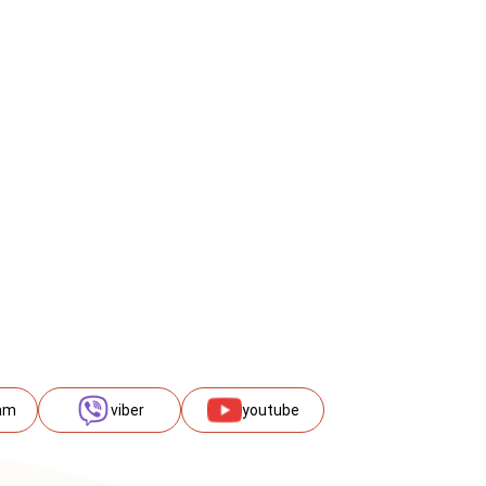
am
viber
youtube