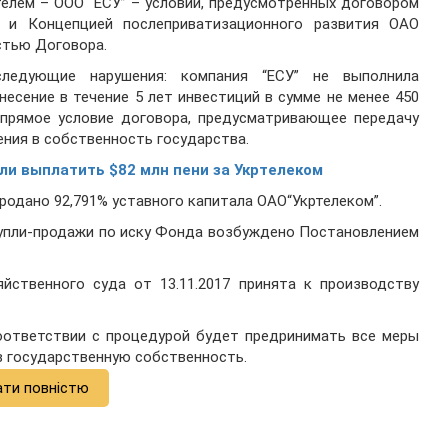
елем – ООО “ЕСУ” – условий, предусмотренных договором
” и Концепцией послеприватизационного развития ОАО
стью Договора.
ледующие нарушения: компания “ЕСУ” не выполнила
есение в течение 5 лет инвестиций в сумме не менее 450
л прямое условие договора, предусматривающее передачу
ния в собственность государства.
и выплатить $82 млн пени за Укртелеком
родано 92,791% уставного капитала ОАО“Укртелеком”.
купли-продажи по иску Фонда возбуждено Постановлением
йственного суда от 13.11.2017 принята к производству
оответствии с процедурой будет предринимать все меры
в государственную собственность.
ати повністю