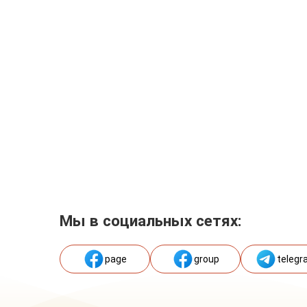
Мы в социальных сетях:
page
group
telegr