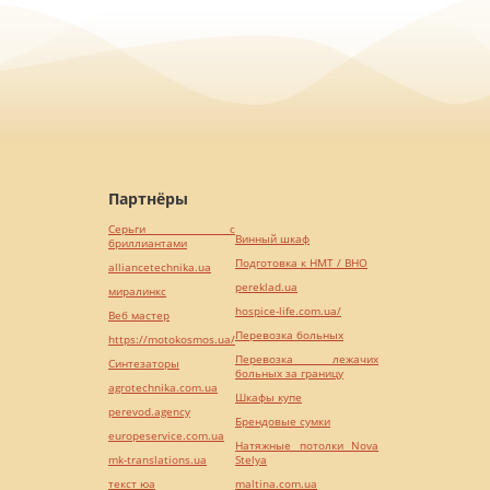
Партнёры
Серьги с
Винный шкаф
бриллиантами
Подготовка к НМТ / ВНО
alliancetechnika.ua
pereklad.ua
миралинкс
hospice-life.com.ua/
Веб мастер
Перевозка больных
https://motokosmos.ua/
Перевозка лежачих
Синтезаторы
больных за границу
agrotechnika.com.ua
Шкафы купе
perevod.agency
Брендовые сумки
europeservice.com.ua
Натяжные потолки Nova
mk-translations.ua
Stelya
текст юа
maltina.com.ua