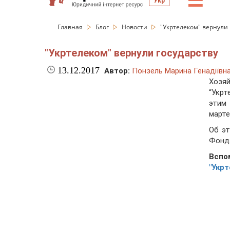
☰
Укр
Главная
Блог
Новости
"Укртелеком" вернули 
"Укртелеком" вернули государству
13.12.2017
Автор:
Понзель Марина Генадіївн
Хозя
“Укр
этим 
марте
Об эт
Фонда
Вспо
"Укр