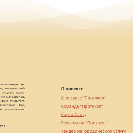
 размещенную на
О проекте
Под информацией
 рисунки, ящик-
ании материалов,
О ресурсе “Протокол”
сылки открытого
язательна. Под
Команда "Протокол"
нг, модификация
Карта Сайту
Реклама на "Протокол"
ены.
Тендер на юридическую услугу