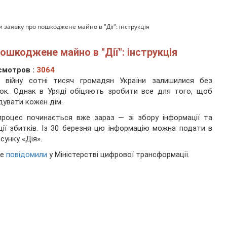
 заявку про пошкоджене майно в "Дії": інструкція
ошкоджене майно в "Дії": інструкція
смотров :
3064
з війну сотні тисяч громадян України залишилися без
ок. Однак в Уряді обіцяють зробити все для того, щоб
дувати кожен дім.
роцес починається вже зараз — зі збору інформації та
ції збитків. Із 30 березня цю інформацію можна подати в
сунку «Дія».
це
повідомили
у Міністерстві цифрової трансформації.