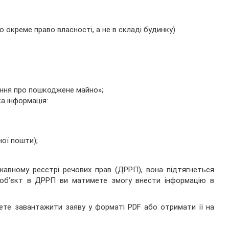
о окреме право власності, а не в складі будинку).
ення про пошкоджене майно»;
а інформація:
ої пошти);
жавному реєстрі речових прав (ДРРП), вона підтягнеться
о об’єкт в ДРРП ви матимете змогу внести інформацію в
жете завантажити заяву у форматі PDF або отримати її на