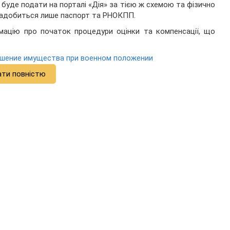
буде подати на порталі «Дія» за тією ж схемою та фізично
знадобиться лише паспорт та РНОКПП.
рмацію про початок процедури оцінки та компенсації, що
ушение имущества при военном положении
ати повністю