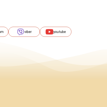
am
viber
youtube