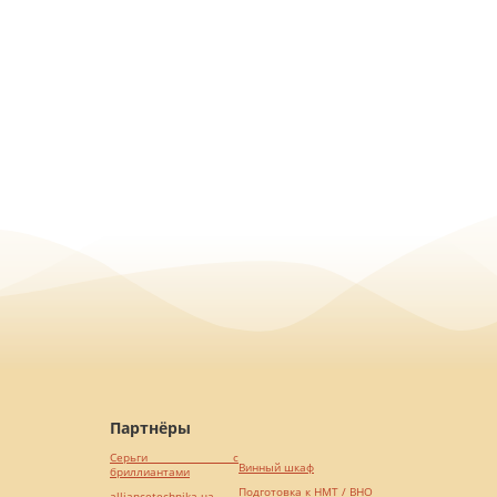
Партнёры
Серьги с
Винный шкаф
бриллиантами
Подготовка к НМТ / ВНО
alliancetechnika.ua