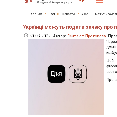
☰
Укр
Главная
Блог
Новости
Українці можуть подати
Українці можуть подати заявку про п
30.03.2022
Автор:
Лента от Протокола
Про
Чере
домів
відбу
Цей п
фікса
засто
Про 