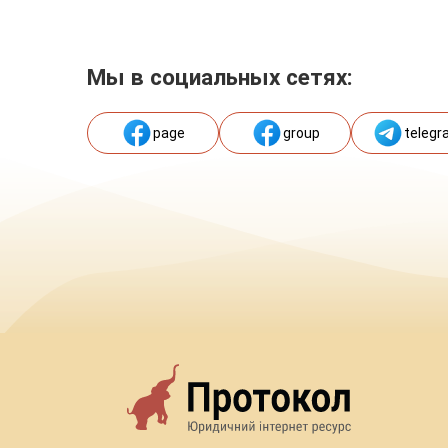
Мы в социальных сетях:
page
group
telegr