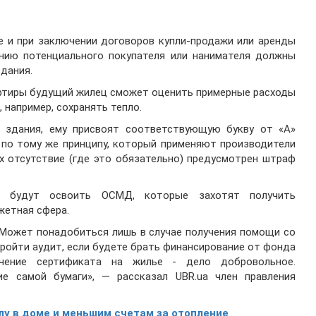
 и при заключении договоров купли-продажи или аренды
анию потенциального покупателя или нанимателя должны
дания.
артиры будущий жилец сможет оценить примерные расходы
 например, сохранять тепло.
 здания, ему присвоят соответствующую букву от «А»
 по тому же принципу, который применяют производители
х отсутствие (где это обязательно) предусмотрен штраф
ы будут освоить ОСМД, которые захотят получить
жетная сфера.
 Может понадобиться лишь в случае получения помощи со
пройти аудит, если будете брать финансирование от фонда
учение сертификата на жилье - дело добровольное.
е самой бумаги», — рассказал UBR.ua член правления
лу в доме и меньшим счетам за отопление