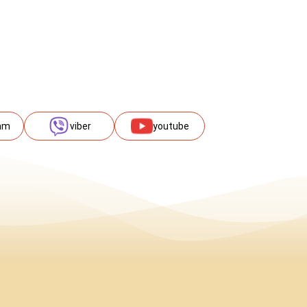
am
viber
youtube