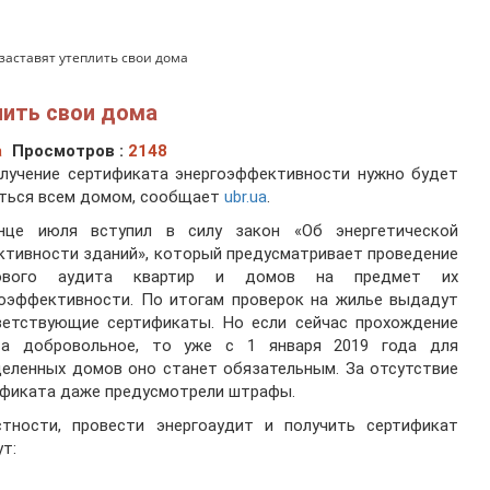
аставят утеплить свои дома
лить свои дома
а
Просмотров :
2148
олучение сертификата энергоэффективности нужно будет
ться всем домом, сообщает
ubr.ua
.
нце июля вступил в силу закон «Об энергетической
тивности зданий», который предусматривает проведение
ового аудита квартир и домов на предмет их
гоэффективности. По итогам проверок на жилье выдадут
ветствующие сертификаты. Но если сейчас прохождение
та добровольное, то уже с 1 января 2019 года для
еленных домов оно станет обязательным. За отсутствие
фиката даже предусмотрели штрафы.
стности, провести энергоаудит и получить сертификат
т: