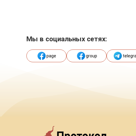
Мы в социальных сетях:
page
group
telegr