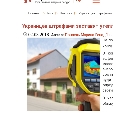
☰
Укр
Главная
Блог
Новости
Украинцев штрафами з
Украинцев штрафами заставят утеп
02.08.2018
Автор:
Понзель Марина Генадіївн
На п
скину
В ко
эффек
масс
энер
соот
ауди
опред
серти
В ча
обяжу