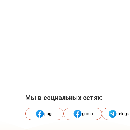
Мы в социальных сетях:
page
group
telegr