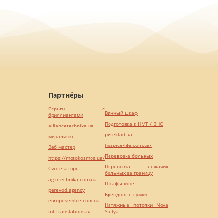
Партнёры
Серьги с
Винный шкаф
бриллиантами
Подготовка к НМТ / ВНО
alliancetechnika.ua
pereklad.ua
миралинкс
hospice-life.com.ua/
Веб мастер
Перевозка больных
https://motokosmos.ua/
Перевозка лежачих
Синтезаторы
больных за границу
agrotechnika.com.ua
Шкафы купе
perevod.agency
Брендовые сумки
europeservice.com.ua
Натяжные потолки Nova
mk-translations.ua
Stelya