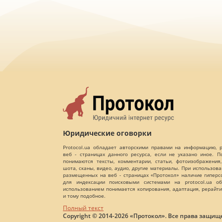
Юридические оговорки
Protocol.ua обладает авторскими правами на информацию,
веб - страницах данного ресурса, если не указано иное. 
понимаются тексты, комментарии, статьи, фотоизображения,
шота, сканы, видео, аудио, другие материалы. При использов
размещенных на веб - страницах «Протокол» наличие гиперс
для индексации поисковыми системами на protocol.ua об
использованием понимается копирования, адаптация, рерайти
и тому подобное.
Полный текст
Copyright © 2014-2026 «Протокол». Все права защищ