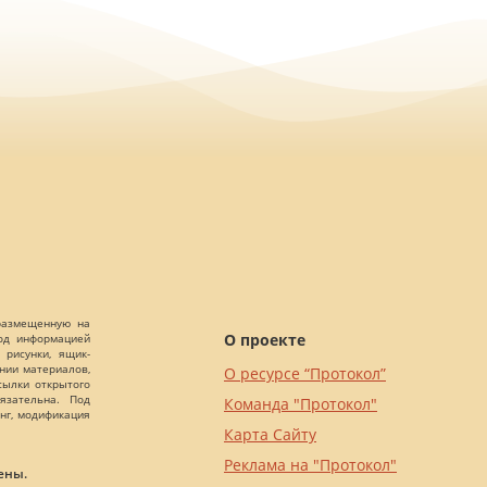
 размещенную на
О проекте
Под информацией
 рисунки, ящик-
ании материалов,
О ресурсе “Протокол”
сылки открытого
язательна. Под
Команда "Протокол"
нг, модификация
Карта Сайту
Реклама на "Протокол"
ены.