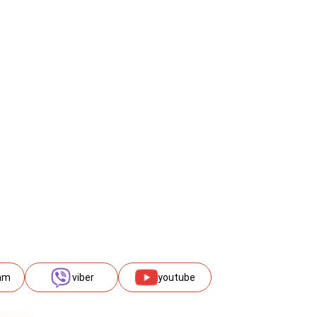
am
viber
youtube