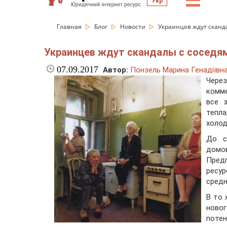
☰
Укр
Главная
Блог
Новости
Украинцев ждут сканда
Украинцев ждут скандалы с соседям
07.09.2017
Автор:
Понзель Марина Генадіївн
Чере
комме
все 
тепл
холо
До с
домо
Пред
ресу
средн
В то 
ново
поте