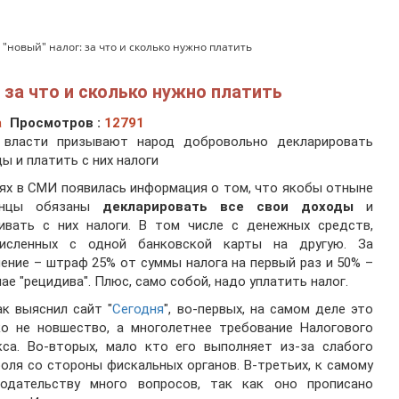
новый" налог: за что и сколько нужно платить
 за что и сколько нужно платить
а
Просмотров :
12791
 власти призывают народ добровольно декларировать
ы и платить с них налоги
ях в СМИ появилась информация о том, что якобы отныне
инцы обязаны
декларировать все свои доходы
и
чивать с них налоги. В том числе с денежных средств,
численных с одной банковской карты на другую. За
ение – штраф 25% от суммы налога на первый раз и 50% –
чае "рецидива". Плюс, само собой, надо уплатить налог.
ак выяснил сайт "
Сегодня
", во-первых, на самом деле это
ко не новшество, а многолетнее требование Налогового
кса. Во-вторых, мало кто его выполняет из-за слабого
оля со стороны фискальных органов. В-третьих, к самому
нодательству много вопросов, так как оно прописано