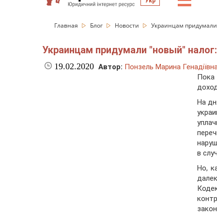
☰
Укр
Главная
Блог
Новости
Украинцам придумали "
Украинцам придумали "новый" налог:
19.02.2020
Автор:
Понзель Марина Генадіївн
Пока
доход
На дн
укра
упла
пере
наруш
в слу
Но, к
дале
Коде
контр
зако