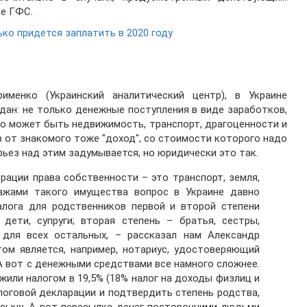
бе ГФС.
ько придется заплатить в 2020 году
менко (Украинский аналитический центр), в Украине
дан: не только денежные поступления в виде заработков,
это может быть недвижимость, транспорт, драгоценности и
в от знакомого тоже "доход", со стоимости которого надо
ерьез над этим задумывается, но юридически это так.
рации права собственности – это транспорт, земля,
ажами такого имущества вопрос в Украине давно
алога для родственников первой и второй степени
 дети, супруги; вторая степень – братья, сестры,
% для всех остальных, – рассказал нам Александр
том является, например, нотариус, удостоверяющий
А вот с денежными средствами все намного сложнее.
или налогом в 19,5% (18% налог на доходы физлиц и
алоговой декларации и подтвердить степень родства,
– сыну. А вот пересылка денег посторонними людьми