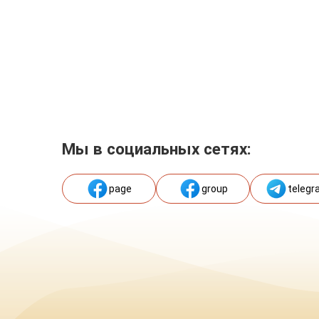
Мы в социальных сетях:
page
group
telegr