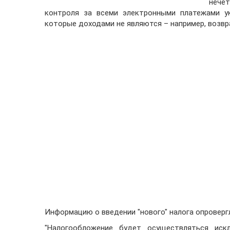
нече
контроля за всеми электронными платежами ук
которые доходами не являются – например, возврат
Информацию о введении "нового" налога опроверг
"Налогообложение будет осуществляться иск