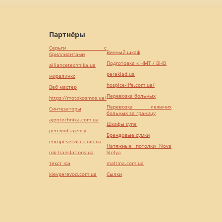
Партнёры
Серьги с
Винный шкаф
бриллиантами
Подготовка к НМТ / ВНО
alliancetechnika.ua
pereklad.ua
миралинкс
hospice-life.com.ua/
Веб мастер
Перевозка больных
https://motokosmos.ua/
Перевозка лежачих
Синтезаторы
больных за границу
agrotechnika.com.ua
Шкафы купе
perevod.agency
Брендовые сумки
europeservice.com.ua
Натяжные потолки Nova
mk-translations.ua
Stelya
текст юа
maltina.com.ua
kievperevod.com.ua
Cылки