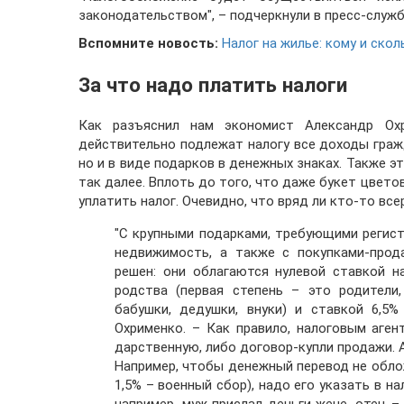
законодательством", – подчеркнули в пресс-служ
Вспомните новость:
Налог на жилье: кому и скол
За что надо платить налоги
Как разъяснил нам экономист Александр Охри
действительно подлежат налогу все доходы граж
но и в виде подарков в денежных знаках. Также 
так далее. Вплоть до того, что даже букет цвето
уплатить налог. Очевидно, что вряд ли кто-то вс
"С крупными подарками, требующими регист
недвижимость, а также с покупками-прод
решен: они облагаются нулевой ставкой н
родства (первая степень – это родители,
бабушки, дедушки, внуки) и ставкой 6,5
Охрименко. – Как правило, налоговым аген
дарственную, либо договор-купли продажи. 
Например, чтобы денежный перевод не облож
1,5% – военный сбор), надо его указать в н
например, муж прислал деньги жене, отец 