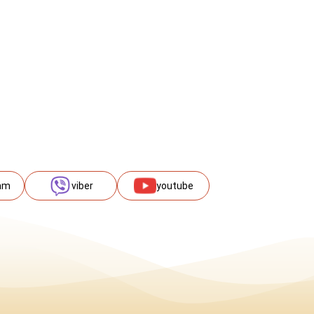
am
viber
youtube