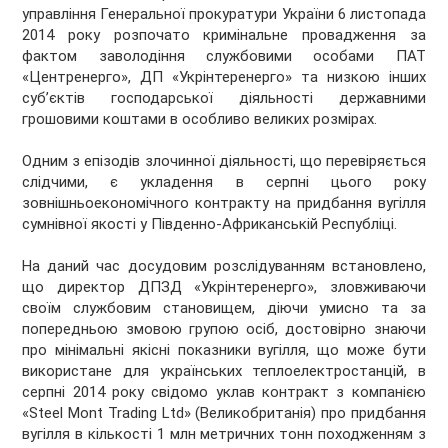
управління Генеральної прокуратури України 6 листопада
2014 року розпочато кримінальне провадження за
фактом заволодіння службовими особами ПАТ
«Центренерго», ДП «Укрінтеренерго» та низкою інших
суб’єктів господарської діяльності державними
грошовими коштами в особливо великих розмірах.
Одним з епізодів злочинної діяльності, що перевіряється
слідчими, є укладення в серпні цього року
зовнішньоекономічного контракту на придбання вугілля
сумнівної якості у Південно-Африканській Республіці.
На даний час досудовим розслідуванням встановлено,
що директор ДПЗД «Укрінтеренерго», зловживаючи
своїм службовим становищем, діючи умисно та за
попередньою змовою групою осіб, достовірно знаючи
про мінімальні якісні показники вугілля, що може бути
використане для українських теплоелектростанцій, в
серпні 2014 року свідомо уклав контракт з компанією
«Steel Mont Trading Ltd» (Великобританія) про придбання
вугілля в кількості 1 млн метричних тонн походженням з