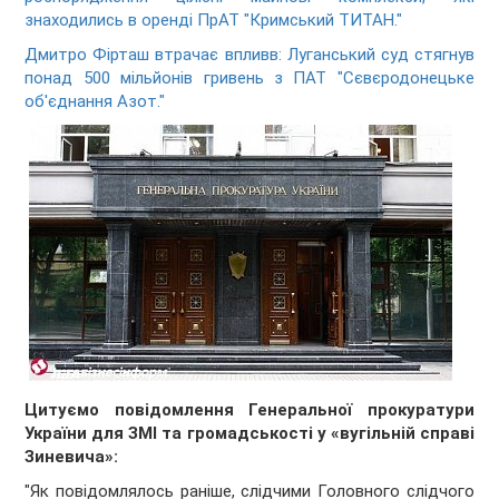
знаходились в оренді ПрАТ "Кримський ТИТАН."
Дмитро Фірташ втрачає впливв: Луганський суд стягнув
понад 500 мільйонів гривень з ПАТ "Сєвєродонецьке
об'єднання Азот."
Цитуємо повідомлення Генеральної прокуратури
України для ЗМІ та громадськості у «вугільній справі
Зиневича»:
"Як повідомлялось раніше, слідчими Головного слідчого