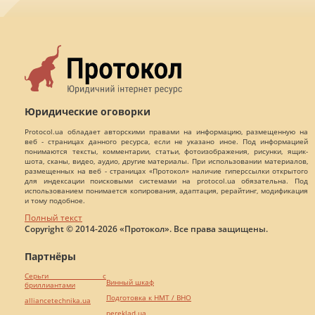
Юридические оговорки
Protocol.ua обладает авторскими правами на информацию, размещенную на
веб - страницах данного ресурса, если не указано иное. Под информацией
понимаются тексты, комментарии, статьи, фотоизображения, рисунки, ящик-
шота, сканы, видео, аудио, другие материалы. При использовании материалов,
размещенных на веб - страницах «Протокол» наличие гиперссылки открытого
для индексации поисковыми системами на protocol.ua обязательна. Под
использованием понимается копирования, адаптация, рерайтинг, модификация
и тому подобное.
Полный текст
Copyright © 2014-2026 «Протокол». Все права защищены.
Партнёры
Серьги с
Винный шкаф
бриллиантами
Подготовка к НМТ / ВНО
alliancetechnika.ua
pereklad.ua