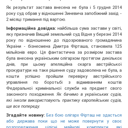
Як результат застава внесена не була і 5 грудня 2014
року суд обрав у відношенні Зиневича запобіжний захід -
2 місяці тримання під вартою.
Інформаційна довідка:
найбільша сума застави у світі,
яку призначив Вищий земельний суд Відня у березні 2014
року по відношенню до підозрюваного громадянина
України - бізнесмена Дмитра Фірташа, становила 125
мільйонів евро. Ця фантастична за розміром застава
була внесена українським олігархом протягом декількох
днів, при цьому апеляційна скарга австрійської
прокуратури на таке рішення суду задоволена не була, а
кошти успішно пройшли перевірку австрійського
управління по боротьбі з відмиванням коштів
Федеральної кримінальної служби на предмет свого
законного походження.
Як бачимо в українських судів,
які інколи використовують практику європейських судів,
ще все попереду.
Згадайте новину:
Без бою олігарх Фірташ не здасться
або держава поки що не може повернути у своє
розпорядження цілісні майнові комплекси, які