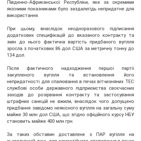
Південно-Африканської Республіки, яке за окремими
якісними показниками було заздалегідь непридатне для
використання.
При цьому, внаслідок неодноразового підписання
додаткових специфікацій до вказаного контракту та
змін до нього фактична вартість придбаного вугілля
зросла з початкових 86 дол США за метричну тонну до
134 дол.
Після фактичного надходження першої партії
закупленого вугілля та встановлення його
непридатності для спалювання в печах вітчизняних ТЕС
службові особи державного підприємства своєчасних
заходів до розірвання контракту та застосування
штрафних санкцій не вжили, внаслідок чого допущено
придбання завідомо неякісного вугілля на загальну суму
майже 30 млн дол США, що згідно офіційного курсу НБУ
становить майже 400 млн грн.
За таких обставин доставлене з ПАР вугілля на