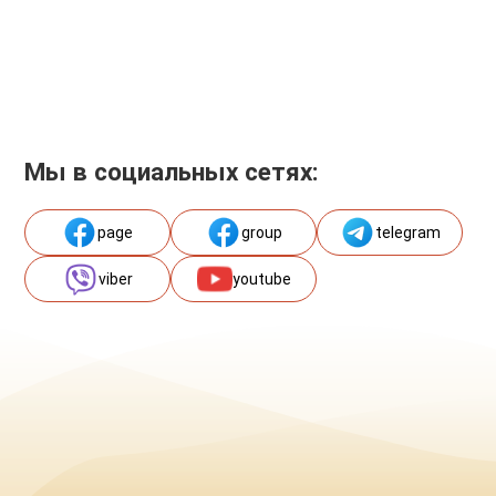
Мы в социальных сетях:
page
group
telegram
viber
youtube