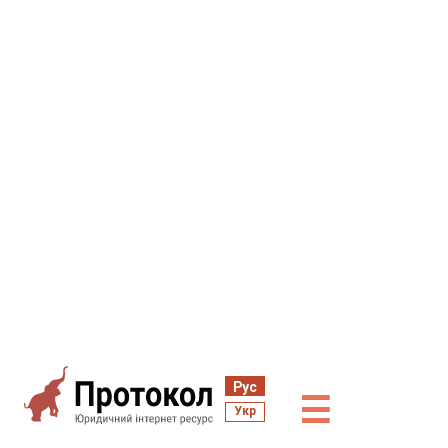
Рус
☰
Укр