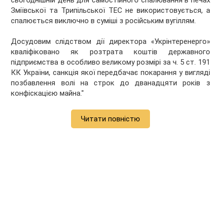
сьогоднішній день для самостійного спалювання в печах
Зміївської та Трипільської ТЕС не використовується, а
спалюється виключно в суміші з російським вугіллям.
Досудовим слідством дії директора «Укрінтеренерго»
кваліфіковано як розтрата коштів державного
підприємства в особливо великому розмірі за ч. 5 ст. 191
КК України, санкція якої передбачає покарання у вигляді
позбавлення волі на строк до дванадцяти років з
конфіскацією майна."
Читати повністю