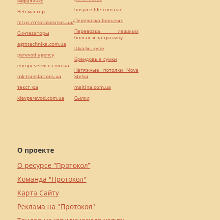
миралинкс
hospice-life.com.ua/
Веб мастер
Перевозка больных
https://motokosmos.ua/
Перевозка лежачих
Синтезаторы
больных за границу
agrotechnika.com.ua
Шкафы купе
perevod.agency
Брендовые сумки
europeservice.com.ua
Натяжные потолки Nova
mk-translations.ua
Stelya
текст юа
maltina.com.ua
kievperevod.com.ua
Cылки
О проекте
О ресурсе “Протокол”
Команда "Протокол"
Карта Сайту
Реклама на "Протокол"