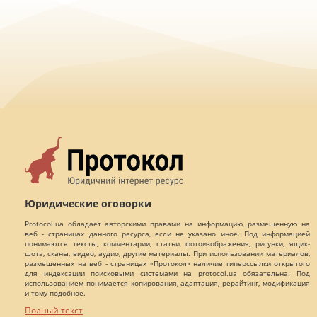
Юридические оговорки
Protocol.ua обладает авторскими правами на информацию, размещенную на
веб - страницах данного ресурса, если не указано иное. Под информацией
понимаются тексты, комментарии, статьи, фотоизображения, рисунки, ящик-
шота, сканы, видео, аудио, другие материалы. При использовании материалов,
размещенных на веб - страницах «Протокол» наличие гиперссылки открытого
для индексации поисковыми системами на protocol.ua обязательна. Под
использованием понимается копирования, адаптация, рерайтинг, модификация
и тому подобное.
Полный текст