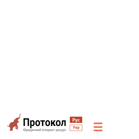
Рус
☰
Укр