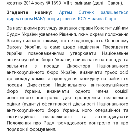
жовтня 2014 року № 1698–VII зі змінами (далі – Закон).
Згадайте новину:
Артем Ситник залишається
директором НАБУ, попри рішення КСУ – заява бюро
За наслідками розгляду вказаної справи Конституційним
Судом України ухвалено Рішення, яким окремі положення
Закону визнано такими, що не відповідають Основному
Закону України, а саме щодо наділення Президента
України повноваженнями утворювати Національне
антикорупційне бюро України, призначати на посаду та
звільняти з посади Директора Національного
антикорупційного бюро України, визначати трьох осіб
до складу комісії з проведення конкурсу на зайняття
посади Директора Національного антикорупційного
бюро України, визначати одного члена комісії
зовнішнього контролю для проведення незалежної
оцінки (аудиту) ефективності діяльності Національного
антикорупційного бюро України, його операційної та
інституційної незалежності та затверджувати
Положення про Раду громадського контролю та про
порядок її формування.