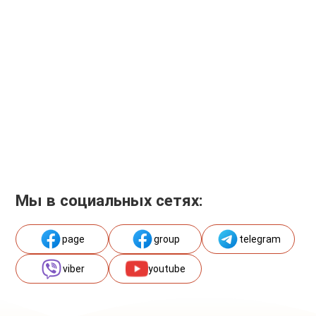
Мы в социальных сетях:
page
group
telegram
viber
youtube