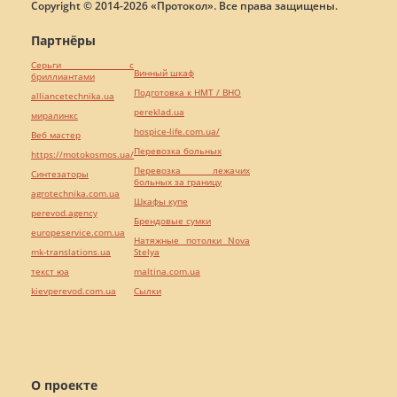
Copyright © 2014-2026 «Протокол». Все права защищены.
Партнёры
Серьги с
Винный шкаф
бриллиантами
Подготовка к НМТ / ВНО
alliancetechnika.ua
pereklad.ua
миралинкс
hospice-life.com.ua/
Веб мастер
Перевозка больных
https://motokosmos.ua/
Перевозка лежачих
Синтезаторы
больных за границу
agrotechnika.com.ua
Шкафы купе
perevod.agency
Брендовые сумки
europeservice.com.ua
Натяжные потолки Nova
mk-translations.ua
Stelya
текст юа
maltina.com.ua
kievperevod.com.ua
Cылки
О проекте