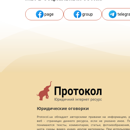
page
group
telegr
Юридические оговорки
Protocol.ua обладает авторскими правами на информацию,
веб - страницах данного ресурса, если не указано иное. 
понимаются тексты, комментарии, статьи, фотоизображения,
шота, сканы, видео, аудио, другие материалы. При использов