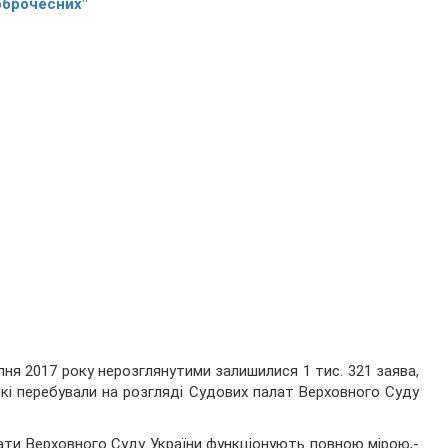
оброчесних"
пня 2017 року нерозглянутими залишилися 1 тис. 321 заява,
які перебували на розгляді Судових палат Верховного Суду
лати Верховного Суду України функціонують повною мірою,-