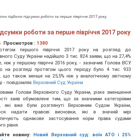
аїни підбили підсумки роботи за перше півріччя 2017 року
ідсумки роботи за перше півріччя 2017 року
а
Просмотров :
1380
отягом першого півріччя 2017 року на розгляд до
вного Суду України надійшло 3 тис. 824 заяви, що на 27,4%
, ніж у першому півріччі 2016 року, - зазначив Голова ВСУ.
о на розгляді протягом цього періоду було 4 тис. 933
, що також менше на 25,5% ніж у аналогічному звітному
ді - повідомляє
Верховний Суд України
овами Голови Верховного Суду України, різке зменшення
ості заяв обумовлене тим, що за значними категоріями
в, які вже були розглянуті Верховним Судом України,
ося надати правові висновки, які в значній мірі
зпечують однакове застосування норм права судами
го рівня.
айте новину:
Новий Верховний суд: воїн АТО і 25%