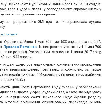
зі у Верховному Суді України залишилося лише 18 суддів:
вах, троє Судовій палаті у господарських справах, шість у
удовій палаті у цивільних справах.
мував представників ЗМІ про те, як спрацювала судова
ку.
 ці люди?
ів України надійшло 1 млн 807 тис. 633 справи, що на 2,5%
ив
Ярослав Романюк
. Із них розглянуто по суті 1 млн 700
ійшли на розгляд. Разом з тим, станом на 1 липня 2017 року,
49 тис. 944 справи.
тичні дані щодо розгляду судами кримінальних проваджень
тивні правопорушення, пов’язаних з корупцією, за перше
країни надійшло 4 тис. 444 справи, пов’язаних з корупційними
справи (46,5%).
вість діяльності Верховного Суду України у забезпеченні
дних стандартів у сфері судочинства, а саме звернув увагу
єю на офіційному сайті Верховного Суду України розділу
а істотне збільшення опублікованих перекладів рішень