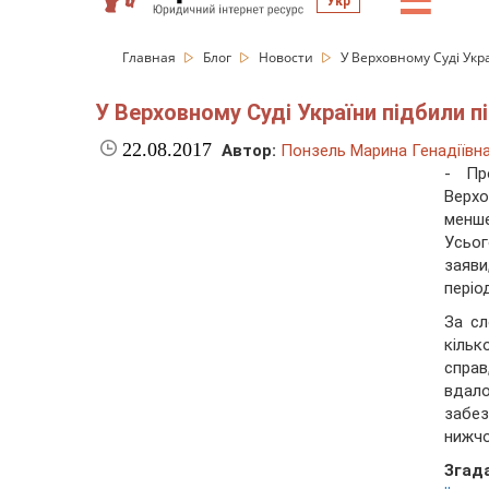
☰
Укр
Главная
Блог
Новости
У Верховному Суді Укр
У Верховному Суді України підбили п
22.08.2017
Автор:
Понзель Марина Генадіївн
- Пр
Верхо
менше
Усьог
заяви
періо
За сл
кільк
спра
вдал
забе
нижчо
Згад