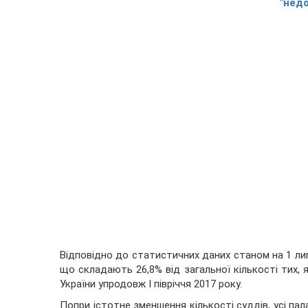
"нед
Відповідно до статистичних даних
станом на 1 ли
що складають 26,8% від загальної кількості тих, 
України упродовж I півріччя 2017 року.
Попри істотне зменшення кількості суддів, усі па