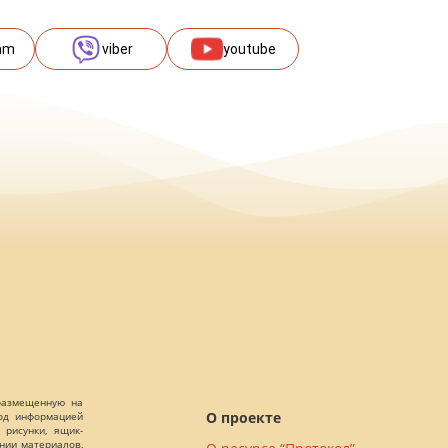
am
viber
youtube
 размещенную на
О проекте
Под информацией
 рисунки, ящик-
ании материалов,