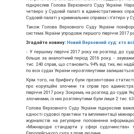
підкреслив Голова Верховного Суду України. Нара
четверо у Судовій палаті в адміністративних спра
Судовій палаті у кримінальних справах і п’ятеро у С
Також Голова Верховного Суду України поінфор
система України упродовж першого півріччя 2017 ро
Згадайте новину:
Новий Верховний суд: хто всі
- У першому півріччі 2017 року на розгляд до суд
більше за аналогічний період 2016 року, - зауваж
тис. 240 справ, що становить 94% від тих, які над
по всіх судах України нерозглянутими залишається 
Крім того, на брифінгу були презентовані статис
про корупційні злочини та справ про адміністра
півріччя 2017 року. Зокрема, на розгляд до судів У
злочинами, із них розглянутими були лише 2 тис. 63 
Голова Верховного Суду України підкреслив важли
єдності судової практики та імплементації міжнаро
журналістів на регулярне поповнення інформаці
«Міжнародні стандарти у сфері судочинства» т
Європейського суду з прав людини.