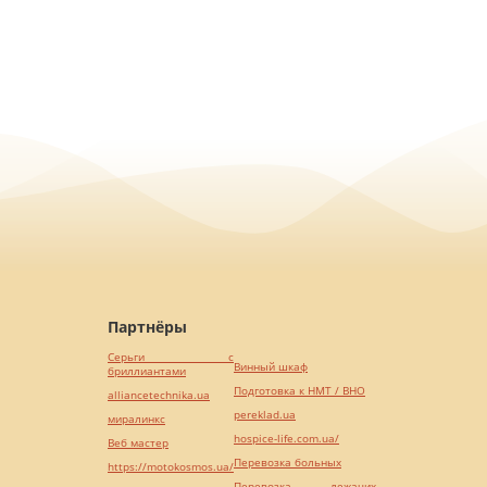
Партнёры
Серьги с
Винный шкаф
бриллиантами
Подготовка к НМТ / ВНО
alliancetechnika.ua
pereklad.ua
миралинкс
hospice-life.com.ua/
Веб мастер
Перевозка больных
https://motokosmos.ua/
Перевозка лежачих