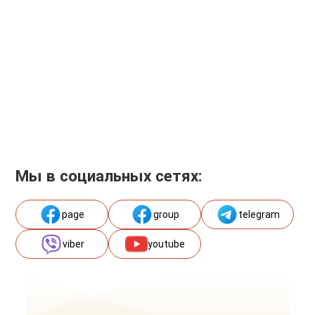
Мы в социальных сетях:
page
group
telegram
viber
youtube