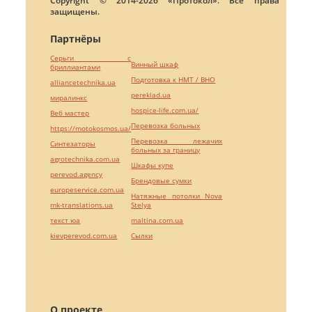
Copyright © 2014-2026 «Протокол». Все права
защищены.
Партнёры
Серьги с
Винный шкаф
бриллиантами
Подготовка к НМТ / ВНО
alliancetechnika.ua
pereklad.ua
миралинкс
hospice-life.com.ua/
Веб мастер
Перевозка больных
https://motokosmos.ua/
Перевозка лежачих
Синтезаторы
больных за границу
agrotechnika.com.ua
Шкафы купе
perevod.agency
Брендовые сумки
europeservice.com.ua
Натяжные потолки Nova
mk-translations.ua
Stelya
текст юа
maltina.com.ua
kievperevod.com.ua
Cылки
О проекте