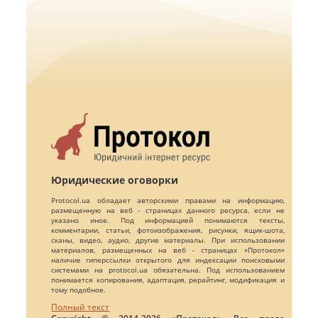
Юридические оговорки
Protocol.ua обладает авторскими правами на информацию,
размещенную на веб - страницах данного ресурса, если не
указано иное. Под информацией понимаются тексты,
комментарии, статьи, фотоизображения, рисунки, ящик-шота,
сканы, видео, аудио, другие материалы. При использовании
материалов, размещенных на веб - страницах «Протокол»
наличие гиперссылки открытого для индексации поисковыми
системами на protocol.ua обязательна. Под использованием
понимается копирования, адаптация, рерайтинг, модификация и
тому подобное.
Полный текст