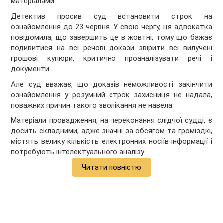
матеріалами.
Детектив просив суд встановити строк на
ознайомлення до 23 червня. У свою чергу, ця адвокатка
повідомила, що завершить це в жовтні, тому що бажає
подивитися на всі речові докази звірити всі вилучені
грошові купюри, критично проаналізувати речі і
документи.
Але суд вважає, що доказів неможливості закінчити
ознайомлення у розумний строк захисниця не надала,
поважних причин такого зволікання не навела.
Матеріали провадження, на переконання слідчої судді, є
досить складними, адже значні за обсягом та громіздкі,
містять велику кількість електронних носіїв інформації і
потребують інтелектуального аналізу.
Читати повністю