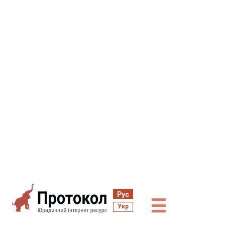
Рус
☰
Укр