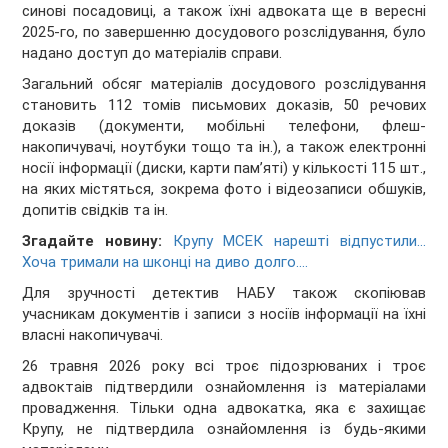
синові посадовиці, а також їхні адвоката ще в вересні
2025-го, по завершенню досудового розслідування, було
надано доступ до матеріалів справи.
Загальний обсяг матеріалів досудового розслідування
становить 112 томів письмових доказів, 50 речових
доказів (документи, мобільні телефони, флеш-
накопичувачі, ноутбуки тощо та ін.), а також електронні
носії інформації (диски, карти памʼяті) у кількості 115 шт.,
на яких містяться, зокрема фото і відеозаписи обшуків,
допитів свідків та ін.
Згадайте новину:
Крупу МСЕК нарешті відпустили...
Хоча тримали на шконці на диво долго....
Для зручності детектив НАБУ також скопіював
учасникам документів і записи з носіїв інформації на їхні
власні накопичувачі.
26 травня 2026 року всі троє підозрюваних і троє
адвоктаів підтвердили ознайомлення із матеріалами
провадження. Тільки одна адвокатка, яка є захищає
Крупу, не підтвердила ознайомлення із будь-якими