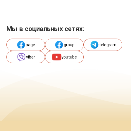
Мы в социальных сетях:
page
group
telegram
viber
youtube