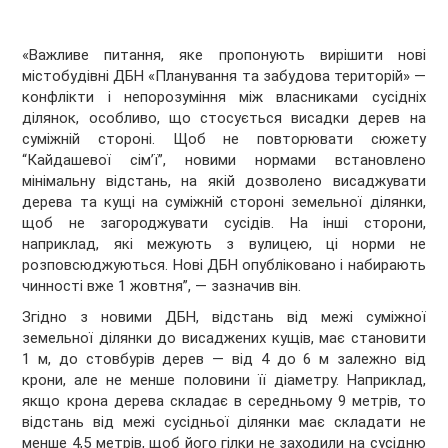
«Важливе питання, яке пропонують вирішити нові
містобудівні ДБН «Планування та забудова територій» —
конфлікти і непорозуміння між власниками сусідніх
ділянок, особливо, що стосується висадки дерев на
суміжній стороні. Щоб не повторювати сюжету
“Кайдашевої сім’ї”, новими нормами встановлено
мінімальну відстань, на якій дозволено висаджувати
дерева та кущі на суміжній стороні земельної ділянки,
щоб не загороджувати сусідів. На інші сторони,
наприклад, які межують з вулицею, ці норми не
розповсюджуються. Нові ДБН опубліковано і набирають
чинності вже 1 жовтня”, — зазначив він.
Згідно з новими ДБН, відстань від межі суміжної
земельної ділянки до висаджених кущів, має становити
1 м, до стовбурів дерев — від 4 до 6 м залежно від
крони, але не менше половини її діаметру. Наприклад,
якщо крона дерева складає в середньому 9 метрів, то
відстань від межі сусідньої ділянки має складати не
менше 4,5 метрів, щоб його гілки не заходили на сусідню