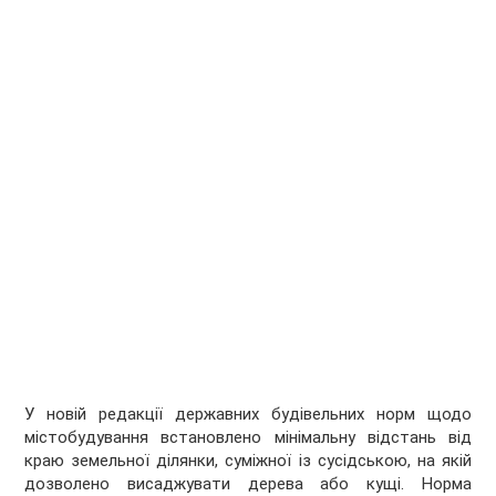
У новій редакції державних будівельних норм щодо
містобудування встановлено мінімальну відстань від
краю земельної ділянки, суміжної із сусідською, на якій
дозволено висаджувати дерева або кущі. Норма