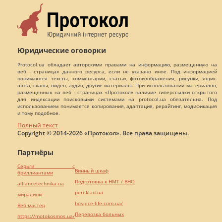
Юридические оговорки
Protocol.ua обладает авторскими правами на информацию, размещенную на
веб - страницах данного ресурса, если не указано иное. Под информацией
понимаются тексты, комментарии, статьи, фотоизображения, рисунки, ящик-
шота, сканы, видео, аудио, другие материалы. При использовании материалов,
размещенных на веб - страницах «Протокол» наличие гиперссылки открытого
для индексации поисковыми системами на protocol.ua обязательна. Под
использованием понимается копирования, адаптация, рерайтинг, модификация
и тому подобное.
Полный текст
Copyright © 2014-2026 «Протокол». Все права защищены.
Партнёры
Серьги с
Винный шкаф
бриллиантами
Подготовка к НМТ / ВНО
alliancetechnika.ua
pereklad.ua
миралинкс
hospice-life.com.ua/
Веб мастер
Перевозка больных
https://motokosmos.ua/