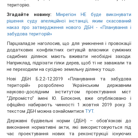
територію.
Згадайте новину:
Мінрегіон НЕ буде виконувати
рішення суду апеляційної інстанції, яким скасований
наказ про затвердження нового ДБН - «Планування і
забудова територій»
Парцхаладзе наголосив, що для уникнення і провокації
додаткових конфліктних ситуацій власники суміжних
садибних ділянок мають вживати необхідні заходи.
Наприклад, підрізати гілки дерев, щоб ті не заважали та
не переходили на сусідню земельну ділянку тощо.
Нові ДБН Б.2.2-12:2019 «Планування та забудова
територій» розроблено Українським державним
науково-дослідним інститутом проектування міст
“Діпромісто” імені Ю. Білоконя, вже опубліковано і
офіційно набирають чинності 1 жовтня 2019 року. З
текстом ДБН можна ознайомитися
ТУТ.
Державні будівельні норми (ДБН) – обов’язкові до
виконання нормативні акти, які використовуються під
час проектування нових та реконструкції існуючих