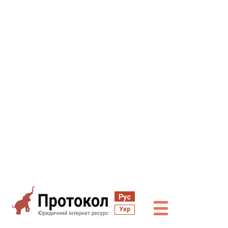
Рус
☰
Укр