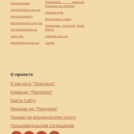
Перевозка лежачих
Синтезаторы
больных за границу
agrotechnika.com.ua
Шкафы купе
perevod.agency
Брендовые сумки
europeservice.com.ua
Натяжные потолки Nova
mk-translations.ua
Stelya
текст юа
maltina.com.ua
kievperevod.com.ua
Cылки
О проекте
О ресурсе “Протокол”
Команда "Протокол"
Карта Сайту
Реклама на "Протокол"
Тендер на юридическую услугу
Пользовательское соглашение