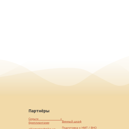
Партнёры
Серьги с
Винный шкаф
бриллиантами
Подготовка к НМТ / ВНО
alliancetechnika.ua