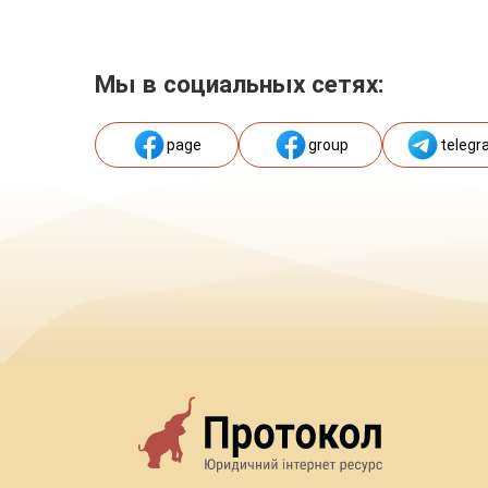
Мы в социальных сетях:
page
group
telegr