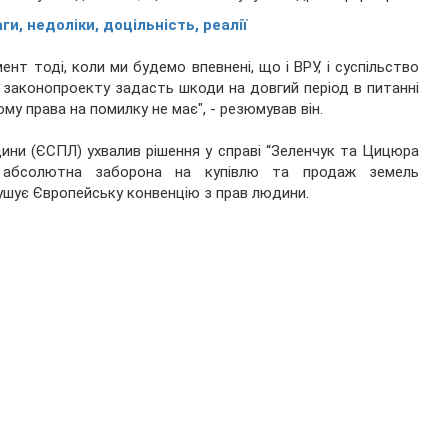
и, недоліки, доцільність, реалії
нт тоді, коли ми будемо впевнені, що і ВРУ, і суспільство
о законопроекту задасть шкоди на довгий період в питанні
Тому права на помилку не має", - резюмував він.
ини (ЄСПЛ) ухвалив рішення у справі “Зеленчук та Цицюра
о абсолютна заборона на купівлю та продаж земель
рушує Європейську конвенцію з прав людини.