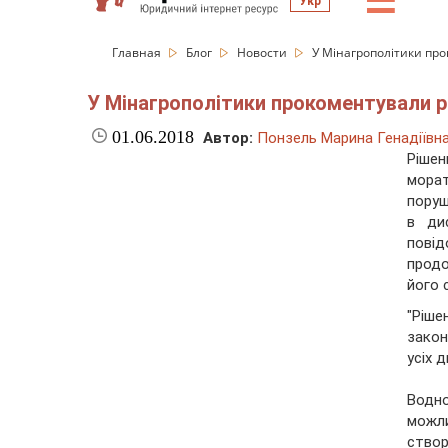
☰
Укр
Главная
Блог
Новости
У Мінагрополітики пр
У Мінагрополітики прокоментували 
01.06.2018
Автор:
Понзель Марина Генадіївн
Ріше
морат
поруш
в ди
пові
продо
його 
"Ріш
закон
усіх д
Водно
можли
створ