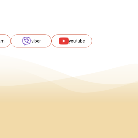
am
viber
youtube