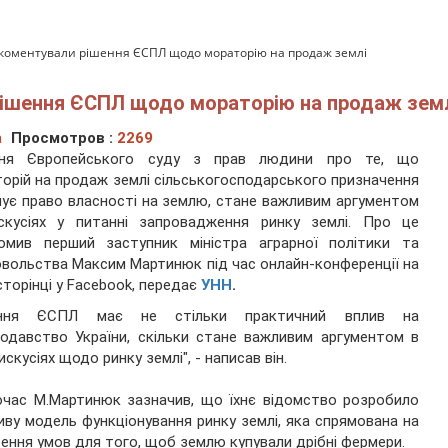
окоментували рішення ЄСПЛ щодо мораторію на продаж землі
рішення ЄСПЛ щодо мораторію на продаж зем
а
Просмотров :
2269
ння Європейського суду з прав людини про те, що
орій на продаж землі сільськогосподарського призначення
ує право власності на землю, стане важливим аргументом
скусіях у питанні запровадження ринку землі. Про це
домив перший заступник міністра аграрної політики та
вольства Максим Мартинюк під час онлайн-конференції на
сторінці у Facebook, передає
УНН
.
ення ЄСПЛ має не стільки практичний вплив на
одавство України, скільки стане важливим аргументом в
искусіях щодо ринку землі", - написав він.
час М.Мартинюк зазначив, що їхнє відомство розробило
ву модель функціонування ринку землі, яка спрямована на
ення умов для того, щоб землю купували дрібні фермери.