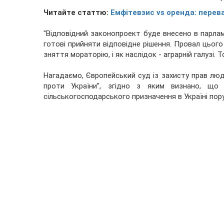
Читайте статтю:
Емфітевзис vs оренда: переваг
"Відповідний законопроект буде внесено в парламе
готові прийняти відповідне рішення. Провал цьог
зняття мораторію, і як наслідок - аграрній галузі. 
Нагадаємо, Європейський суд із захисту прав люд
проти України”, згідно з яким визнано, щ
сільськогосподарського призначення в Україні по