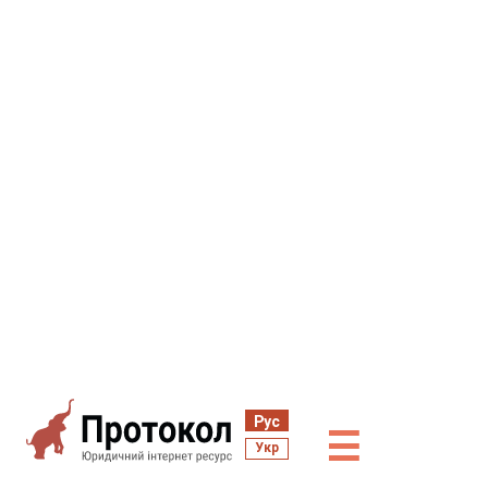
Рус
☰
Укр