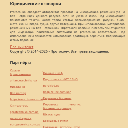
Юридические оговорки
Protocol.ua обладает авторскими правами на информацию, размещенную на
веб - страницах данного ресурса, если не указано иное. Под информацией
понимаются тексты, комментарии, статьи, фотоизображения, рисунки, ящик-
шота, сканы, видео, аудио, другие материалы. При использовании материалов,
размещенных на веб - страницах «Протокол» наличие гиперссылки открытого
для индексации поисковыми системами на protocol.ua обязательна. Под
использованием понимается копирования, адаптация, рерайтинг, модификация
и тому подобное.
Полный текст
Copyright © 2014-2026 «Протокол». Все права защищены.
Партнёры
Серьги с
Винный шкаф
бриллиантами
Подготовка к НМТ / ВНО
alliancetechnika.ua
pereklad.ua
миралинкс
hospice-life.com.ua/
Веб мастер
Перевозка больных
https://motokosmos.ua/
Перевозка лежачих
Синтезаторы
больных за границу
agrotechnika.com.ua
Шкафы купе
perevod.agency
Брендовые сумки
europeservice.com.ua
Натяжные потолки Nova