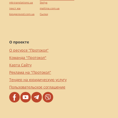
mk-translations.ua
Stelya
текст юа
maltina.com.ua
kievperevod.com.ua
Cылки
О проекте
О ресурсе “Протокол”
Команда "Протокол"
Карта Сайту
Реклама на "Протокол"
Тендер на юридическую услугу
Пользовательское соглашение