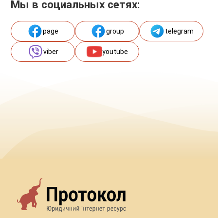
Мы в социальных сетях:
page
group
telegram
viber
youtube