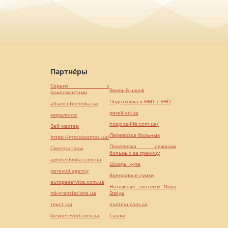
Партнёры
Серьги с
Винный шкаф
бриллиантами
Подготовка к НМТ / ВНО
alliancetechnika.ua
pereklad.ua
миралинкс
hospice-life.com.ua/
Веб мастер
Перевозка больных
https://motokosmos.ua/
Перевозка лежачих
Синтезаторы
больных за границу
agrotechnika.com.ua
Шкафы купе
perevod.agency
Брендовые сумки
europeservice.com.ua
Натяжные потолки Nova
mk-translations.ua
Stelya
текст юа
maltina.com.ua
kievperevod.com.ua
Cылки