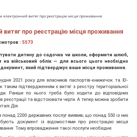
ти електронний витяг про реєстрацію місця проживання
й витяг про реєстрацію місця проживання
смотров :
5573
тувати дитину до садочка чи школи, оформити шлюб,
и на військовий облік — для всього цього необхідно
 документ, який підтверджує ваше місце проживання.
рудня 2021 року для власників паспортів-книжечок та ID-
к таким підтвердженням є витяг з реєстру територіальної
ди. Раніше по нього треба було ходити до відповідних
ів реєстрації та відстоювати черги. А тепер можна зробити
талі Дія.
з понад 2200 державних послуг виявив, що понад 550 із них
ебують документ із відомостями про реєстрацію місця
вання. Тому впровадження такої послуги необхідне.