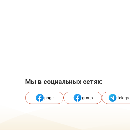
Мы в социальных сетях:
page
group
telegr