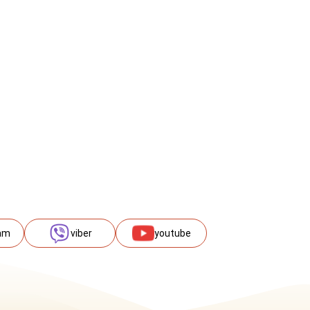
am
viber
youtube