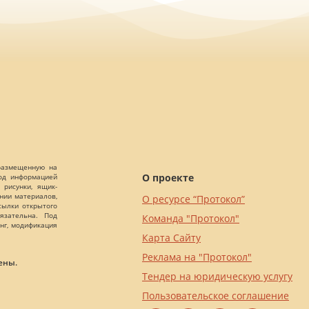
 размещенную на
О проекте
Под информацией
 рисунки, ящик-
ании материалов,
О ресурсе “Протокол”
сылки открытого
язательна. Под
Команда "Протокол"
нг, модификация
Карта Сайту
Реклама на "Протокол"
ены.
Тендер на юридическую услугу
Пользовательское соглашение