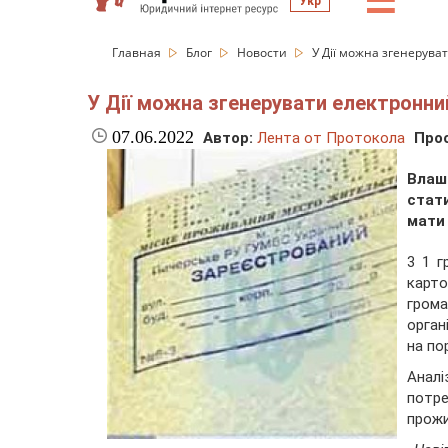
☰
Укр
Главная
Блог
Новости
У Дії можна згенерува
У Дії можна згенерувати електронни
07.06.2022
Автор:
Лента от Протокола
Про
Влаш
стат
мати
3 1 г
карто
грома
орган
на пор
Аналі
потр
прожи