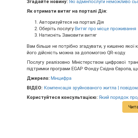
Згадайте новину:
Які адмінпослуги неможливо сьо
Як отримати витяг на порталі Дія:
Авторизуйтеся на порталі Дія
Оберіть послугу
Витяг про місце проживання
Натисніть Замовити витяг
Вам більше не потрібно згадувати, у кишеню якої к
його дійсність можна за допомогою QR-коду.
Послугу реалізовно Міністерством цифрової тра
підтримки програми EGAP Фонду Східна Європа, що
Джерело:
Мінцифра
ВІДЕО:
Компенсація зруйнованого житла | повідом
Користуйтеся консультацією:
Який порядок про
Чит