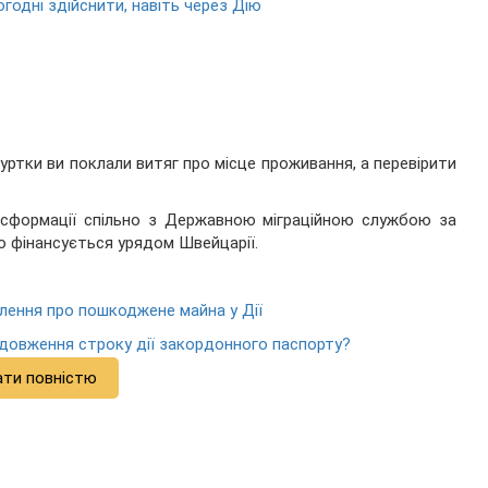
годні здійснити, навіть через Дію
уртки ви поклали витяг про місце проживання, а перевірити
нсформації спільно з Державною міграційною службою за
 фінансується урядом Швейцарії.
лення про пошкодженe майна у Дії
довження строку дії закордонного паспорту?
ати повністю