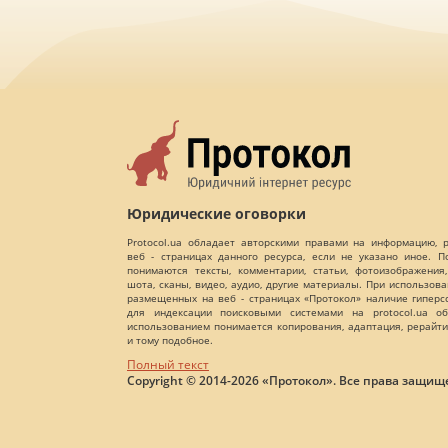
Юридические оговорки
Protocol.ua обладает авторскими правами на информацию,
веб - страницах данного ресурса, если не указано иное. 
понимаются тексты, комментарии, статьи, фотоизображения,
шота, сканы, видео, аудио, другие материалы. При использов
размещенных на веб - страницах «Протокол» наличие гиперс
для индексации поисковыми системами на protocol.ua об
использованием понимается копирования, адаптация, рерайти
и тому подобное.
Полный текст
Copyright © 2014-2026 «Протокол». Все права защищ