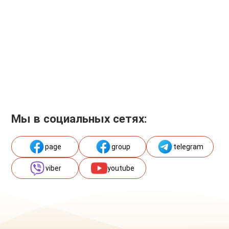
Мы в социальных сетях:
page
group
telegram
viber
youtube