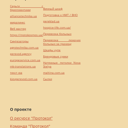
Серьги с
Винный шкаф
бриллиантами
Подготовка к НМТ / ВНО
alliancetechnika.ua
pereklad.ua
миралинкс
hospice-life.com.ua/
Веб мастер
Перевозка больных
https://motokosmos.ua/
Перевозка лежачих
Синтезаторы
больных за границу
agrotechnika.com.ua
Шкафы купе
perevod.agency
Брендовые сумки
europeservice.com.ua
Натяжные потолки Nova
mk-translations.ua
Stelya
текст юа
maltina.com.ua
kievperevod.com.ua
Cылки
О проекте
О ресурсе “Протокол”
Команда "Протокол"