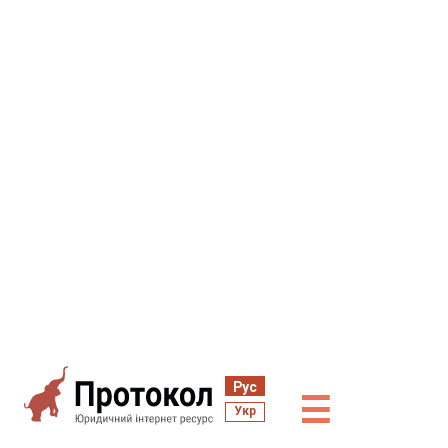
Рус
☰
Укр