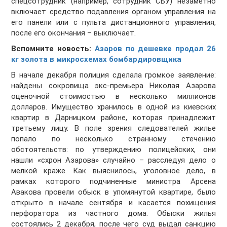
спецсотрудник (например, сотрудник СБУ) незаметно
включает средство подавления органом управления на
его панели или с пульта дистанционного управления,
после его окончания – выключает.
Вспомните новость:
Азаров по дешевке продал 26
кг золота в микросхемах бомбардировщика
В начале декабря полиция сделала громкое заявление:
найдены сокровища экс-премьера Николая Азарова
оценочной стоимостью в несколько миллионов
долларов. Имущество хранилось в одной из киевских
квартир в Дарницком районе, которая принадлежит
третьему лицу. В поле зрения следователей жилье
попало по несколько странному стечению
обстоятельств: по утверждению полицейских, они
нашли «схрон Азарова» случайно – расследуя дело о
мелкой краже. Как выяснилось, уголовное дело, в
рамках которого подчиненные министра Арсена
Авакова провели обыск в упомянутой квартире, было
открыто в начале сентября и касается похищения
перфоратора из частного дома. Обыски жилья
состоялись 2 декабря, после чего суд выдал санкцию