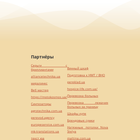
Партнёры
Серьги с
Винный шкаф
бриллиантами
Подготовка к НМТ / ВНО
alliancetechnika.ua
pereklad.ua
миралинкс
hospice-life.com.ua/
Веб мастер
Перевозка больных
https://motokosmos.ua/
Перевозка лежачих
Синтезаторы
больных за границу
agrotechnika.com.ua
Шкафы купе
perevod.agency
Брендовые сумки
europeservice.com.ua
Натяжные потолки Nova
mk-translations.ua
Stelya
текст юа
maltina.com.ua