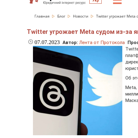
☰
Укр
Главная
Блог
Новости
Twitter угрожает Meta
Twitter угрожает Meta судом из-за 
07.07.2023
Автор:
Лента от Протокола
Про
Twitt
плат
дире
юрист
Об э
Meta
милл
Маска