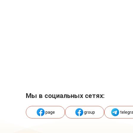
Мы в социальных сетях:
page
group
telegr