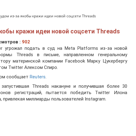
 судом из-за якобы кражи идеи новой соцсети Threads
якобы кражи идеи новой соцсети Threads
смотров :
902
er угрожал подать в суд на Meta Platforms из-за новой
формы Threads в письме, направленном генеральному
ктору материнской компании Facebook Марку Цукербергу
ом Twitter Алексом Спиро.
том сообщает
Reuters
.
, запустившая Threads накануне и получившая более 30
ионов регистраций, пытается победить Twitter Илона
, привлекая миллиарды пользователей Instagram.