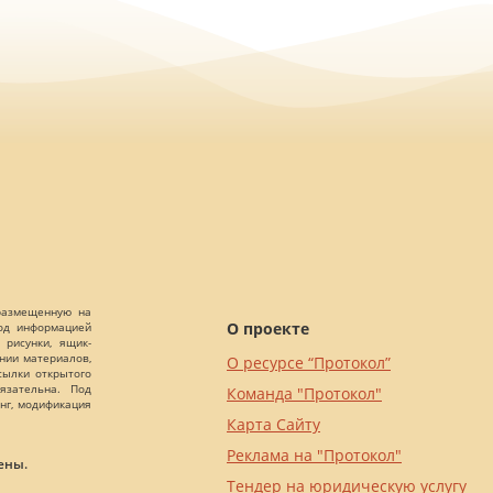
 размещенную на
О проекте
Под информацией
 рисунки, ящик-
ании материалов,
О ресурсе “Протокол”
сылки открытого
язательна. Под
Команда "Протокол"
нг, модификация
Карта Сайту
Реклама на "Протокол"
ены.
Тендер на юридическую услугу