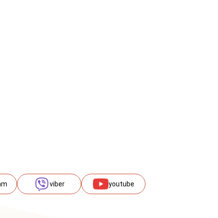
am
viber
youtube