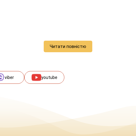
Читати повністю
viber
youtube