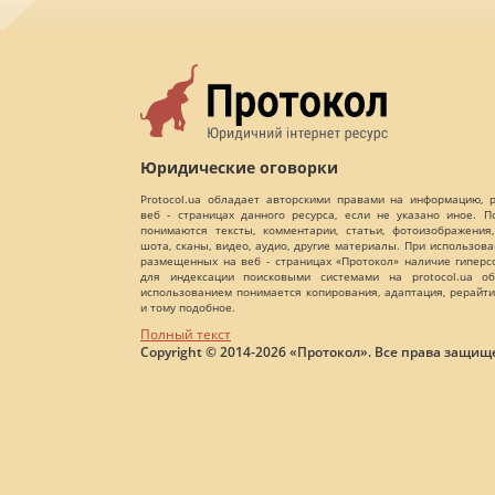
Юридические оговорки
Protocol.ua обладает авторскими правами на информацию,
веб - страницах данного ресурса, если не указано иное. 
понимаются тексты, комментарии, статьи, фотоизображения,
шота, сканы, видео, аудио, другие материалы. При использов
размещенных на веб - страницах «Протокол» наличие гиперс
для индексации поисковыми системами на protocol.ua об
использованием понимается копирования, адаптация, рерайти
и тому подобное.
Полный текст
Copyright © 2014-2026 «Протокол». Все права защищ