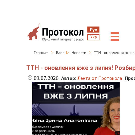
Рус
☰
Укр
Главная
Блог
Новости
ТТН - оновлення вже з
ТТН - оновлення вже з липня! Розби
09.07.2026
Автор:
Лента от Протокола
Про