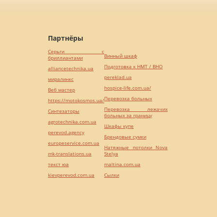
Партнёры
Серьги с
Винный шкаф
бриллиантами
Подготовка к НМТ / ВНО
alliancetechnika.ua
pereklad.ua
миралинкс
hospice-life.com.ua/
Веб мастер
Перевозка больных
https://motokosmos.ua/
Перевозка лежачих
Синтезаторы
больных за границу
agrotechnika.com.ua
Шкафы купе
perevod.agency
Брендовые сумки
europeservice.com.ua
Натяжные потолки Nova
mk-translations.ua
Stelya
текст юа
maltina.com.ua
kievperevod.com.ua
Cылки