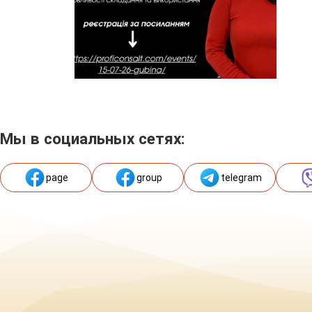
Мы в социальных сетях:
page
group
telegram