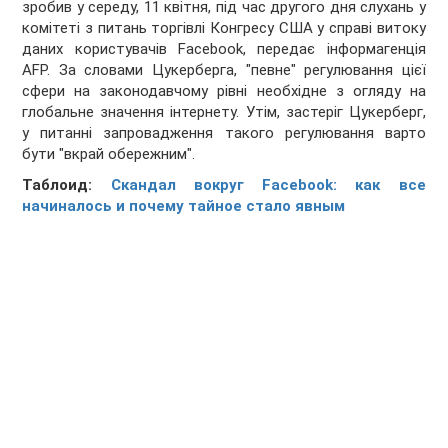
зробив у середу, 11 квітня, під час другого дня
слухань у
комітеті з питань торгівлі Конгресу США
у справі
витоку
даних користувачів Facebook
, передає інформагенція
AFP. За словами Цукерберга, "певне" регулювання цієї
сфери на законодавчому рівні необхідне з огляду на
глобальне значення інтернету. Утім, застеріг Цукерберг,
у питанні запровадження такого регулювання варто
бути "вкрай обережним".
Таблоид:
Скандал вокруг Facebook: как все
начиналось и почему тайное стало явным