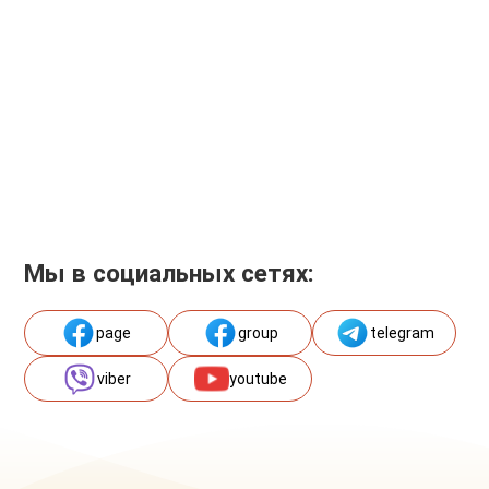
Мы в социальных сетях:
page
group
telegram
viber
youtube