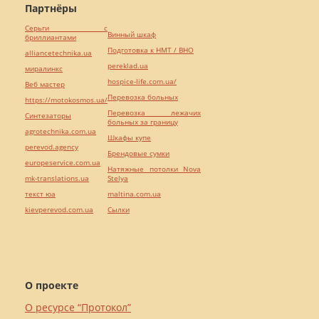
Партнёры
Серьги с
Винный шкаф
бриллиантами
Подготовка к НМТ / ВНО
alliancetechnika.ua
pereklad.ua
миралинкс
hospice-life.com.ua/
Веб мастер
Перевозка больных
https://motokosmos.ua/
Перевозка лежачих
Синтезаторы
больных за границу
agrotechnika.com.ua
Шкафы купе
perevod.agency
Брендовые сумки
europeservice.com.ua
Натяжные потолки Nova
mk-translations.ua
Stelya
текст юа
maltina.com.ua
kievperevod.com.ua
Cылки
О проекте
О ресурсе “Протокол”