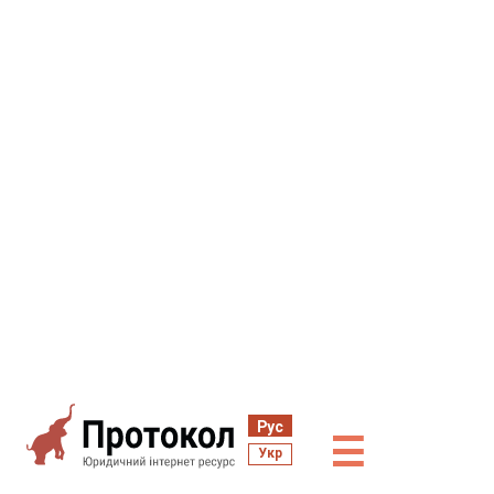
Рус
☰
Укр