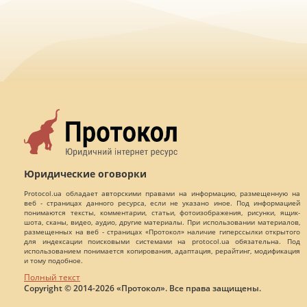
Юридические оговорки
Protocol.ua обладает авторскими правами на информацию, размещенную на
веб - страницах данного ресурса, если не указано иное. Под информацией
понимаются тексты, комментарии, статьи, фотоизображения, рисунки, ящик-
шота, сканы, видео, аудио, другие материалы. При использовании материалов,
размещенных на веб - страницах «Протокол» наличие гиперссылки открытого
для индексации поисковыми системами на protocol.ua обязательна. Под
использованием понимается копирования, адаптация, рерайтинг, модификация
и тому подобное.
Полный текст
Copyright © 2014-2026 «Протокол». Все права защищены.