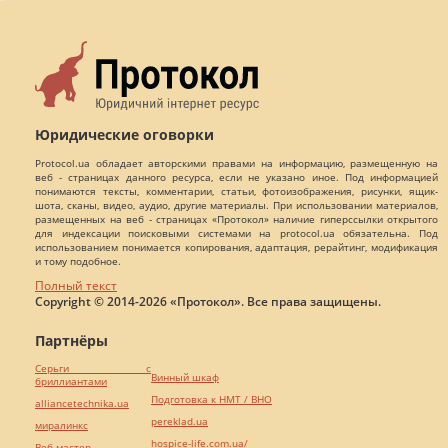
Юридические оговорки
Protocol.ua обладает авторскими правами на информацию, размещенную на
веб - страницах данного ресурса, если не указано иное. Под информацией
понимаются тексты, комментарии, статьи, фотоизображения, рисунки, ящик-
шота, сканы, видео, аудио, другие материалы. При использовании материалов,
размещенных на веб - страницах «Протокол» наличие гиперссылки открытого
для индексации поисковыми системами на protocol.ua обязательна. Под
использованием понимается копирования, адаптация, рерайтинг, модификация
и тому подобное.
Полный текст
Copyright © 2014-2026 «Протокол». Все права защищены.
Партнёры
Серьги с
Винный шкаф
бриллиантами
Подготовка к НМТ / ВНО
alliancetechnika.ua
pereklad.ua
миралинкс
hospice-life.com.ua/
Веб мастер