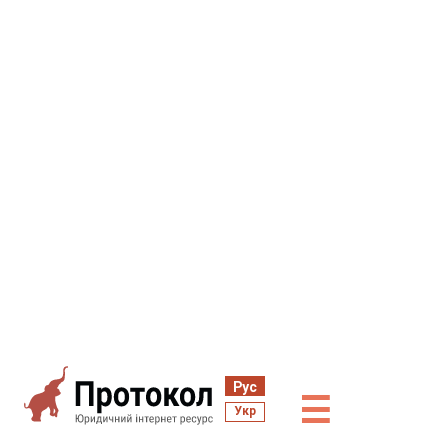
Рус
☰
Укр