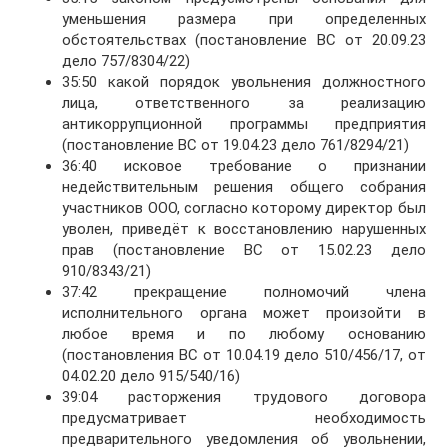
уменьшения размера при определенных
обстоятельствах (постановление ВС от 20.09.23
дело 757/8304/22)
35:50 какой порядок увольнения должностного
лица, ответственного за реализацию
антикоррупционной программы предприятия
(постановление ВС от 19.04.23 дело 761/8294/21)
36:40 исковое требование о признании
недействительным решения общего собрания
участников ООО, согласно которому директор был
уволен, приведёт к восстановлению нарушенных
прав (постановление ВС от 15.02.23 дело
910/8343/21)
37:42 прекращение полномочий члена
исполнительного органа может произойти в
любое время и по любому основанию
(постановления ВС от 10.04.19 дело 510/456/17, от
04.02.20 дело 915/540/16)
39:04 расторжения трудового договора
предусматривает необходимость
предварительного уведомления об увольнении,