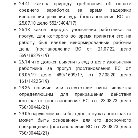
24:41 какова природу требования об оплате
среднего заработка за время задержки
исполнения решения суда (постановление ВС от
25.07.18 дело 552/3404/17)
25:18 каков порядок увольнения работника за
прогул, для которого во время принятия его на
работу был введен ненормированный рабочий
день (постановление ВС от 21.07.22 дело
569/18379/19)
26:14 что должен выяснить суд в деле увольнения
работника за прогул (постановления ВС от
08.05.19 дело 489/1609/17, от 27.08.20 дело
161/14225/19)
28:36 наличие или отсутствие вины является
определяющим для прекращения действия
контракта (постановление ВС от 23.08.23 дело
760/30442/21)
29:05 нарушение хотя бы одного пункта контракта
может быть основанием для его досрочного
прекращения (постановление ВС от 23.08.23 дело
760/30442/21)