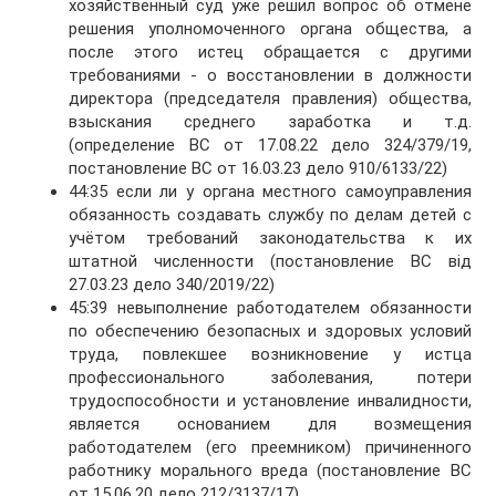
хозяйственный суд уже решил вопрос об отмене
решения уполномоченного органа общества, а
после этого истец обращается с другими
требованиями - о восстановлении в должности
директора (председателя правления) общества,
взыскания среднего заработка и т.д.
(определение ВС от 17.08.22 дело 324/379/19,
постановление ВС от 16.03.23 дело 910/6133/22)
44:35 если ли у органа местного самоуправления
обязанность создавать службу по делам детей с
учётом требований законодательства к их
штатной численности (постановление ВС від
27.03.23 дело 340/2019/22)
45:39 невыполнение работодателем обязанности
по обеспечению безопасных и здоровых условий
труда, повлекшее возникновение у истца
профессионального заболевания, потери
трудоспособности и установление инвалидности,
является основанием для возмещения
работодателем (его преемником) причиненного
работнику морального вреда (постановление ВС
от 15.06.20 дело 212/3137/17)