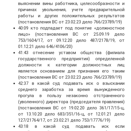
выяснении вины работника, целесообразности и
причинах увольнения, учете предварительной
работы и других положительных результатов
(постановления ВС от 23.02.23 дело 766/23789/19)
40:09 кто подпадает под понятие «должностное
лицо» (постановления ВС от 25.09.19 дело
753/1604/17, от 09.12.20 дело 487/2178/19, от
01.12.21 дело 646/4106/20)
41:43 отнесение уставом общества (филиала
государственного предприятия) определенной
должности к категории должностных лиц
является основанием для признания его таким
(постановления ВС от 23.02.23 дело 766/23789/19)
42:37 в какой суд подавать иск о взыскании
среднего заработка за время вынужденного
прогула в пользу незаконно отстраненного
(уволенного) директора (председателя правления)
(постановления ВС от 19.02.20 дело 361/17/15-ц,
от 13.10.20 дело 683/351/16-ц, от 12.01.21 дело
127/21764/17, от 23.02.21 дело 753/17776/19)
43:18 в какой суд подавать иск если