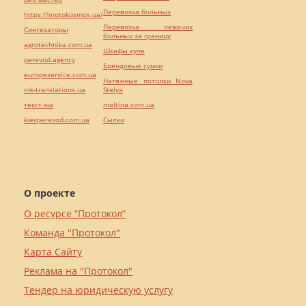
Перевозка больных
https://motokosmos.ua/
Перевозка лежачих
Синтезаторы
больных за границу
agrotechnika.com.ua
Шкафы купе
perevod.agency
Брендовые сумки
europeservice.com.ua
Натяжные потолки Nova
mk-translations.ua
Stelya
текст юа
maltina.com.ua
kievperevod.com.ua
Cылки
О проекте
О ресурсе “Протокол”
Команда "Протокол"
Карта Сайту
Реклама на "Протокол"
Тендер на юридическую услугу