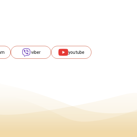
am
viber
youtube