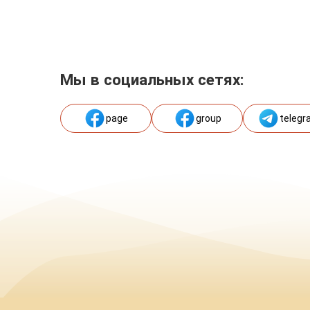
Мы в социальных сетях:
page
group
telegr