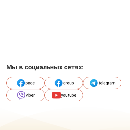
Мы в социальных сетях:
page
group
telegram
viber
youtube