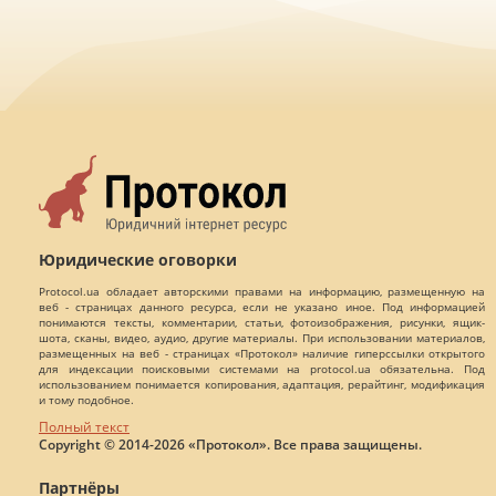
Юридические оговорки
Protocol.ua обладает авторскими правами на информацию, размещенную на
веб - страницах данного ресурса, если не указано иное. Под информацией
понимаются тексты, комментарии, статьи, фотоизображения, рисунки, ящик-
шота, сканы, видео, аудио, другие материалы. При использовании материалов,
размещенных на веб - страницах «Протокол» наличие гиперссылки открытого
для индексации поисковыми системами на protocol.ua обязательна. Под
использованием понимается копирования, адаптация, рерайтинг, модификация
и тому подобное.
Полный текст
Copyright © 2014-2026 «Протокол». Все права защищены.
Партнёры