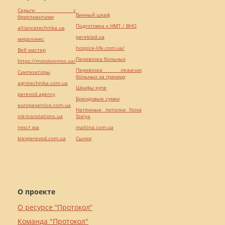
Серьги с
Винный шкаф
бриллиантами
Подготовка к НМТ / ВНО
alliancetechnika.ua
pereklad.ua
миралинкс
hospice-life.com.ua/
Веб мастер
Перевозка больных
https://motokosmos.ua/
Перевозка лежачих
Синтезаторы
больных за границу
agrotechnika.com.ua
Шкафы купе
perevod.agency
Брендовые сумки
europeservice.com.ua
Натяжные потолки Nova
mk-translations.ua
Stelya
текст юа
maltina.com.ua
kievperevod.com.ua
Cылки
О проекте
О ресурсе “Протокол”
Команда "Протокол"