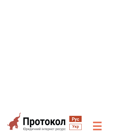
Рус
☰
Укр