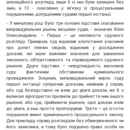
апеляційного розгляду, лише 6 із них були залишені без
змін, а 13 - скасовано у зв’язку із процесуальними
порушеннями, допущеними судами першої інстанції.
- У минулому році було три основні підстави скасування
виправдувальних рішень місцевих судів, - зазначає Юлія
Олександрівна. – Перша – це неповнота судового
розгляду. Приміром, суд відхилив клопотання учасників
про допит певних свідків, відмовив у дослідженні
доказів, які мали важливе значення для ухвалення
законного, обґрунтованого та справедливого судового
рішення. Друга підстава – невідповідність висновків
суду фактичним обставинам кримінального
провадження. Зокрема, виправдувальний вирок суду
першої інстанції суперечив доказам, наявним у справі,
або суд безпідставно не взяв до уваги докази, які б з
великою вірогідністю призвели до прийняття ним іншого
рішення, або суд, приймаючи рішення, одні докази взяв
до уваги, а інші просто проігнорував. Третя – це істотні
порушення вимог кримінального процесуального закону.
Для прикладу, справу розглядали без обвинуваченого чи
його захисника, а тому було порушено право особи на