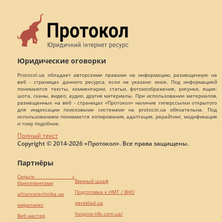
Юридические оговорки
Protocol.ua обладает авторскими правами на информацию, размещенную на
веб - страницах данного ресурса, если не указано иное. Под информацией
понимаются тексты, комментарии, статьи, фотоизображения, рисунки, ящик-
шота, сканы, видео, аудио, другие материалы. При использовании материалов,
размещенных на веб - страницах «Протокол» наличие гиперссылки открытого
для индексации поисковыми системами на protocol.ua обязательна. Под
использованием понимается копирования, адаптация, рерайтинг, модификация
и тому подобное.
Полный текст
Copyright © 2014-2026 «Протокол». Все права защищены.
Партнёры
Серьги с
Винный шкаф
бриллиантами
Подготовка к НМТ / ВНО
alliancetechnika.ua
pereklad.ua
миралинкс
hospice-life.com.ua/
Веб мастер