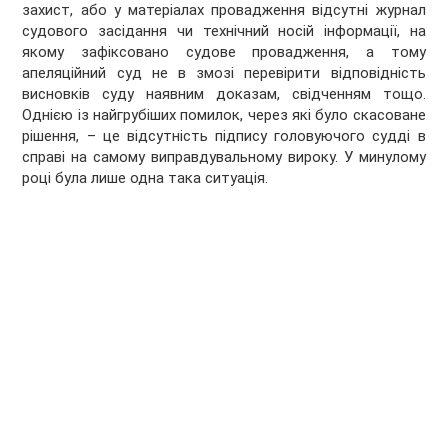
захист, або у матеріалах провадження відсутні журнал
судового засідання чи технічний носій інформації, на
якому зафіксовано судове провадження, а тому
апеляційний суд не в змозі перевірити відповідність
висновків суду наявним доказам, свідченням тощо.
Однією із найгрубіших помилок, через які було скасоване
рішення, – це відсутність підпису головуючого судді в
справі на самому виправдувальному вироку. У минулому
році була лише одна така ситуація.