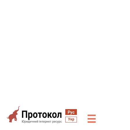
Рус
☰
Укр