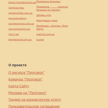
Перевозка больных
https://motokosmos.ua/
Перевозка лежачих
Синтезаторы
больных за границу
agrotechnika.com.ua
Шкафы купе
perevod.agency
Брендовые сумки
europeservice.com.ua
Натяжные потолки Nova
mk-translations.ua
Stelya
текст юа
maltina.com.ua
kievperevod.com.ua
Cылки
О проекте
О ресурсе “Протокол”
Команда "Протокол"
Карта Сайту
Реклама на "Протокол"
Тендер на юридическую услугу
Пользовательское соглашение