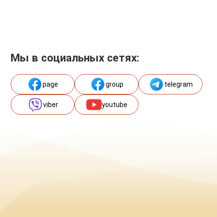
Мы в социальных сетях:
page
group
telegram
viber
youtube