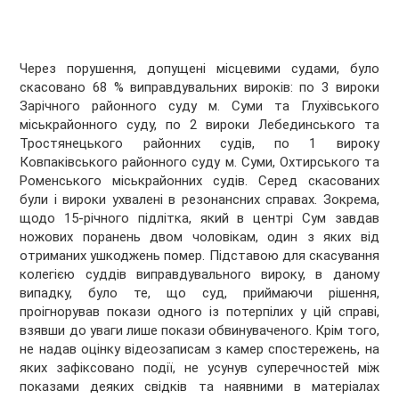
Через порушення, допущені місцевими судами, було
скасовано 68 % виправдувальних вироків: по 3 вироки
Зарічного районного суду м. Суми та Глухівського
міськрайонного суду, по 2 вироки Лебединського та
Тростянецького районних судів, по 1 вироку
Ковпаківського районного суду м. Суми, Охтирського та
Роменського міськрайонних судів. Серед скасованих
були і вироки ухвалені в резонансних справах. Зокрема,
щодо 15-річного підлітка, який в центрі Сум завдав
ножових поранень двом чоловікам, один з яких від
отриманих ушкоджень помер. Підставою для скасування
колегією суддів виправдувального вироку, в даному
випадку, було те, що суд, приймаючи рішення,
проігнорував покази одного із потерпілих у цій справі,
взявши до уваги лише покази обвинуваченого. Крім того,
не надав оцінку відеозаписам з камер спостережень, на
яких зафіксовано події, не усунув суперечностей між
показами деяких свідків та наявними в матеріалах