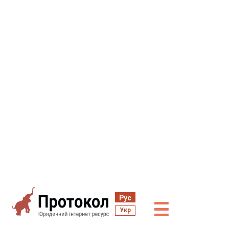
Рус
☰
Укр