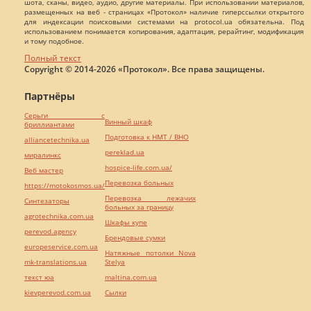
шота, сканы, видео, аудио, другие материалы. При использовании материалов,
размещенных на веб - страницах «Протокол» наличие гиперссылки открытого
для индексации поисковыми системами на protocol.ua обязательна. Под
использованием понимается копирования, адаптация, рерайтинг, модификация
и тому подобное.
Полный текст
Copyright © 2014-2026 «Протокол». Все права защищены.
Партнёры
Серьги с
Винный шкаф
бриллиантами
Подготовка к НМТ / ВНО
alliancetechnika.ua
pereklad.ua
миралинкс
hospice-life.com.ua/
Веб мастер
Перевозка больных
https://motokosmos.ua/
Перевозка лежачих
Синтезаторы
больных за границу
agrotechnika.com.ua
Шкафы купе
perevod.agency
Брендовые сумки
europeservice.com.ua
Натяжные потолки Nova
mk-translations.ua
Stelya
текст юа
maltina.com.ua
kievperevod.com.ua
Cылки