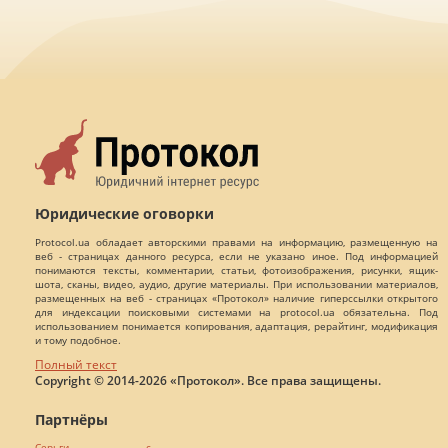
Юридические оговорки
Protocol.ua обладает авторскими правами на информацию, размещенную на
веб - страницах данного ресурса, если не указано иное. Под информацией
понимаются тексты, комментарии, статьи, фотоизображения, рисунки, ящик-
шота, сканы, видео, аудио, другие материалы. При использовании материалов,
размещенных на веб - страницах «Протокол» наличие гиперссылки открытого
для индексации поисковыми системами на protocol.ua обязательна. Под
использованием понимается копирования, адаптация, рерайтинг, модификация
и тому подобное.
Полный текст
Copyright © 2014-2026 «Протокол». Все права защищены.
Партнёры
Серьги с