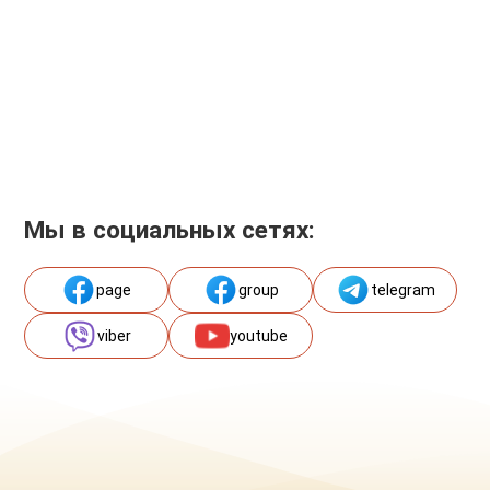
Мы в социальных сетях:
page
group
telegram
viber
youtube