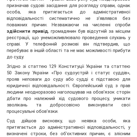
призначав судові засідання для розгляду справи, однак
особа, яка притягається до адміністративної
відповідальності систематично не з’являвся без
поважних причин. Незважаючи на численні спроби
здійснити привід
, громадянин був відсутній за місцем
реєстрації, що унеможливлювало проведення слухань у
справі. У телефонній розмові він підтвердив, що
перебуває в іншій області та не має можливості прибути
до суду.
Згідно зі статтею 129 Конституції України та статтею
50 Закону України «Про судоустрій і статус суддів»,
прояв неповаги до суду або судді є підставою для
юридичної відповідальності. Європейський суд з прав
людини неодноразово наголошував на обов’язок сторін
дбати про належний хід судового процесу, уникати
зволікань та добросовісно виконувати свої
процесуальні обов’язки.
Суд дійшов висновку, що неявка особи, яка
притягається до адміністративної відповідальності, у
визначені строки, без об'єктивних причин, є злісним