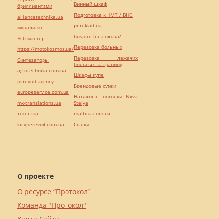
Винный шкаф
бриллиантами
Подготовка к НМТ / ВНО
alliancetechnika.ua
pereklad.ua
миралинкс
hospice-life.com.ua/
Веб мастер
Перевозка больных
https://motokosmos.ua/
Перевозка лежачих
Синтезаторы
больных за границу
agrotechnika.com.ua
Шкафы купе
perevod.agency
Брендовые сумки
europeservice.com.ua
Натяжные потолки Nova
mk-translations.ua
Stelya
текст юа
maltina.com.ua
kievperevod.com.ua
Cылки
О проекте
О ресурсе “Протокол”
Команда "Протокол"
Карта Сайту