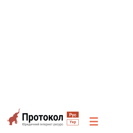
Рус
☰
Укр