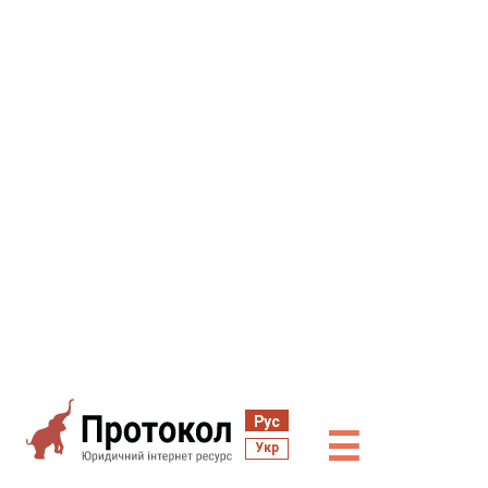
Рус
☰
Укр