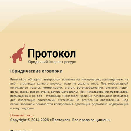
Юридические оговорки
Protocol.ua обладает авторскими правами на информацию, размещенную на
веб - страницах данного ресурса, если не указано иное. Под информацией
понимаются тексты, комментарии, статьи, фотоизображения, рисунки, ящик-
шота, сканы, видео, аудио, другие материалы. При использовании материалов,
размещенных на веб - страницах «Протокол» наличие гиперссылки открытого
для индексации поисковыми системами на protocol.ua обязательна. Под
использованием понимается копирования, адаптация, рерайтинг, модификация
и тому подобное.
Полный текст
Copyright © 2014-2026 «Протокол». Все права защищены.