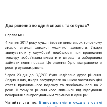
Два рішення по одній справі: таке буває?
Справа № 1
4 квітня 2017 року суддя Березін виніс вирок головному
лікарю станції швидкої медичної допомоги. Лікаря
звинуватили у службовій недбалості при проведенні
тендеру, зобов’язали виплатити штраф та заборонили
займати певні посади. Це рішення було відправлено в
реєстр судових рішень.
Через 23 дні до ЄДРСР було надіслане друге рішення.
Згідно з ним, лікаря засуджували за іншою частиною цієї
статті кримінального кодексу та позбавили волі на 2
роки. В тому ж рішенні його звільнили від відбування
покарання з випробувальним терміном в один рік.
Читайте статтю:
Відповідальність суддів у світлі