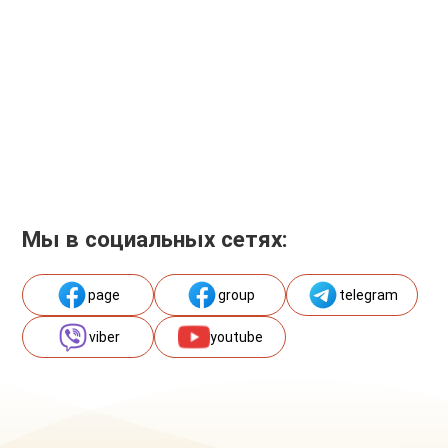
Мы в социальных сетях:
page
group
telegram
viber
youtube