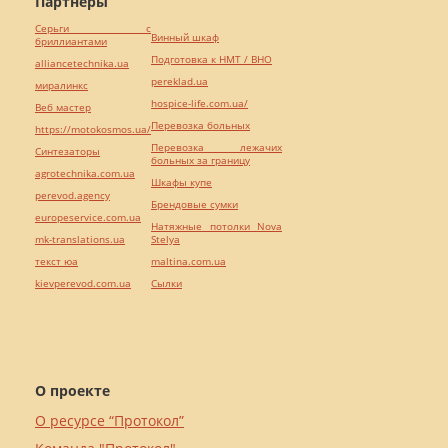
Партнёры
Серьги с
Винный шкаф
бриллиантами
Подготовка к НМТ / ВНО
alliancetechnika.ua
pereklad.ua
миралинкс
hospice-life.com.ua/
Веб мастер
Перевозка больных
https://motokosmos.ua/
Перевозка лежачих
Синтезаторы
больных за границу
agrotechnika.com.ua
Шкафы купе
perevod.agency
Брендовые сумки
europeservice.com.ua
Натяжные потолки Nova
mk-translations.ua
Stelya
текст юа
maltina.com.ua
kievperevod.com.ua
Cылки
О проекте
О ресурсе “Протокол”