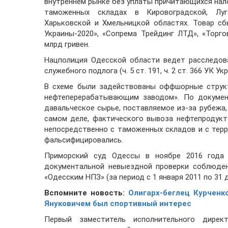
внутреннем рынке без уплаты причитающихся нало
таможенных складах в Кировоградской, Луга
Харьковской и Хмельницкой областях. Товар сб
Украины-2020», «Сопрема Трейдинг ЛТД», «Торг
млрд гривен.
Нацполиция Одесской области ведет расследов
служебного подлога (ч. 5 ст. 191, ч. 2 ст. 366 УК Ук
В схеме были задействованы оффшорные структ
нефтеперерабатывающим заводом». По докумен
давальческое сырье, поставляемое из-за рубежа, 
самом деле, фактического вывоза нефтепродукт
непосредственно с таможенных складов и с тер
фальсифицировались.
Приморский суд Одессы в ноябре 2016 года 
документальной невыездной проверки соблюден
«Одесским НПЗ» (за период с 1 января 2011 по 31 д
Вспомните новость:
Олигарх-беглец Курченк
Януковичем был спортивный интерес
Первый заместитель исполнительного дирек