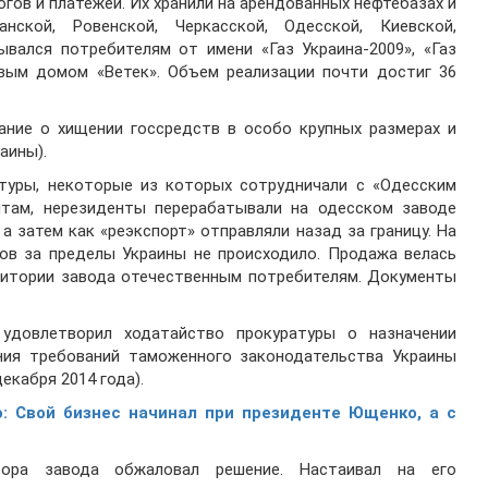
гов и платежей. Их хранили на арендованных нефтебазах и
нской, Ровенской, Черкасской, Одесской, Киевской,
ывался потребителям от имени «Газ Украина-2009», «Газ
овым домом «Ветек». Объем реализации почти достиг 36
ание о хищении госсредств в особо крупных размерах и
раины).
уры, некоторые из которых сотрудничали с «Одесским
там, нерезиденты перерабатывали на одесском заводе
а затем как «реэкспорт» отправляли назад за границу. На
ов за пределы Украины не происходило. Продажа велась
ритории завода отечественным потребителям. Документы
удовлетворил ходатайство прокуратуры о назначении
ия требований таможенного законодательства Украины
екабря 2014 года).
о: Свой бизнес начинал при президенте Ющенко, а с
тора завода обжаловал решение. Настаивал на его