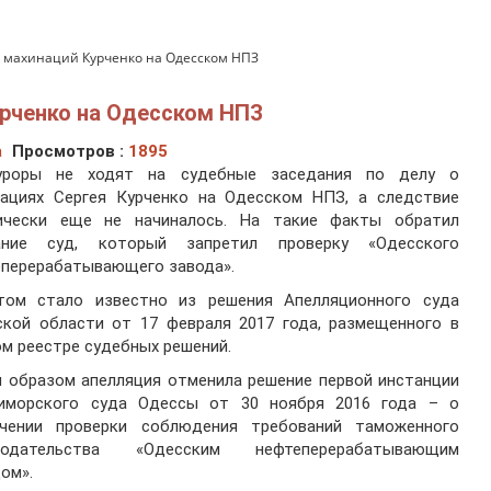
у махинаций Курченко на Одесском НПЗ
урченко на Одесском НПЗ
а
Просмотров :
1895
уроры не ходят на судебные заседания по делу о
нациях Сергея Курченко на Одесском НПЗ, а следствие
ически еще не начиналось. На такие факты обратил
ание суд, который запретил проверку «Одесского
еперерабатывающего завода».
том стало известно из решения Апелляционного суда
ской области от 17 февраля 2017 года, размещенного в
м реестре судебных решений.
 образом апелляция отменила решение первой инстанции
иморского суда Одессы от 30 ноября 2016 года – о
ачении проверки соблюдения требований таможенного
нодательства «Одесским нефтеперерабатывающим
ом».