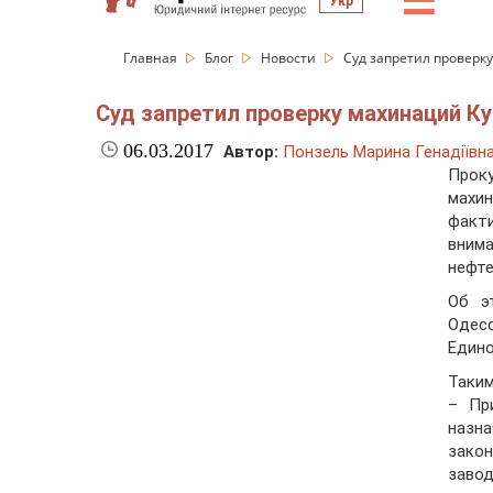
☰
Укр
Главная
Блог
Новости
Суд запретил проверк
Суд запретил проверку махинаций К
06.03.2017
Автор:
Понзель Марина Генадіївн
Прок
махи
факт
вним
нефт
Об э
Одес
Едино
Таким
– Пр
назн
зако
завод