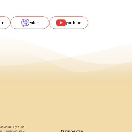
am
viber
youtube
 размещенную на
О проекте
Под информацией