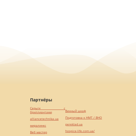
Партнёры
Серьги с
Винный шкаф
бриллиантами
Подготовка к НМТ / ВНО
alliancetechnika.ua
pereklad.ua
миралинкс
hospice-life.com.ua/
Веб мастер