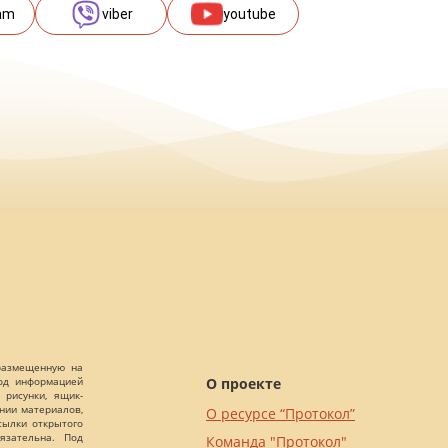
am
viber
youtube
 размещенную на
О проекте
Под информацией
 рисунки, ящик-
ании материалов,
О ресурсе “Протокол”
сылки открытого
язательна. Под
Команда "Протокол"