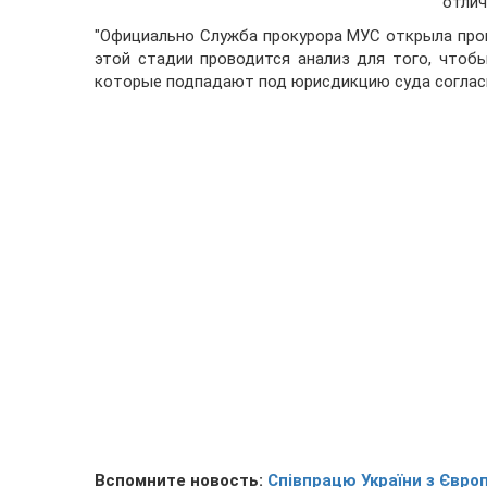
отлич
"Официально Служба прокурора МУС открыла проц
этой стадии проводится анализ для того, чтобы
которые подпадают под юрисдикцию суда согласно
Вспомните новость:
Співпрацю України з Євро