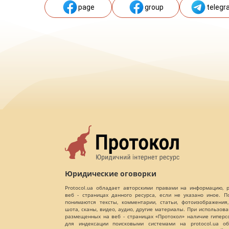
page
group
telegr
Юридические оговорки
Protocol.ua обладает авторскими правами на информацию,
веб - страницах данного ресурса, если не указано иное. 
понимаются тексты, комментарии, статьи, фотоизображения,
шота, сканы, видео, аудио, другие материалы. При использов
размещенных на веб - страницах «Протокол» наличие гиперс
для индексации поисковыми системами на protocol.ua об