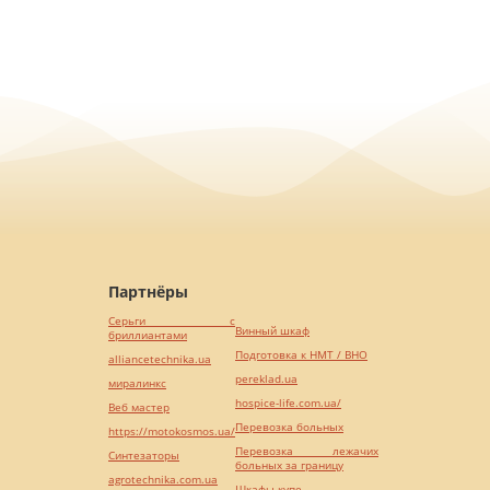
Партнёры
Серьги с
Винный шкаф
бриллиантами
Подготовка к НМТ / ВНО
alliancetechnika.ua
pereklad.ua
миралинкс
hospice-life.com.ua/
Веб мастер
Перевозка больных
https://motokosmos.ua/
Перевозка лежачих
Синтезаторы
больных за границу
agrotechnika.com.ua
Шкафы купе