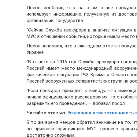
Посол сообщил, что на этом этапе прокурор
использует информацию, полученную из достове
организации, государства.
"Сейчас Служба прокурора в анализе ситуации 
МУС в отношении событий, которые имели место и
Посол напомнил, что в ежегодном отчете прокуро
Украине.
"В отчете за 2016 год Служба прокурора предв
Россией имеет место международный вооруженн
фактическая оккупация РФ Крыма и Севастопол
Россией вооруженных сепаратистских групп на вос
"Если прокурор приходит к выводу, что имеющ
начала официального расследования, то он обра
разрешить его проведение", – добавил посол.
Читайте статью:
Уголовная ответственность з
В то же время Ченцов обратил внимание на то, ч
но признала юрисдикцию МУС, процесс приняти
достаточно сложным.