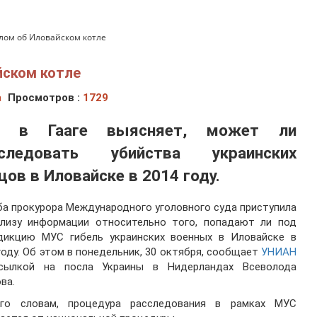
елом об Иловайском котле
йском котле
а
Просмотров :
1729
д в Гааге выясняет, может ли
сследовать убийства украинских
цов в Иловайске в 2014 году.
а прокурора Международного уголовного суда приступила
ализу информации относительно того, попадают ли под
дикцию МУС гибель украинских военных в Иловайске в
году. Об этом в понедельник, 30 октября, сообщает
УНИАН
сылкой на посла Украины в Нидерландах Всеволода
ва.
го словам, процедура расследования в рамках МУС