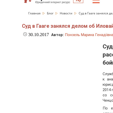
☰
Укр
Главная
Блог
Новости
Суд в Гааге занялся д
Суд в Гааге занялся делом об Илова
30.10.2017
Автор:
Понзель Марина Генадіївн
Су
ра
бой
Служб
к ан
юрис
2014 
со с
Ченцо
По е