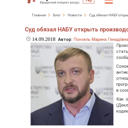
☰
Укр
Главная
Блог
Новости
Суд обязал НАБУ откр
Суд обязал НАБУ открыть производ
14.09.2018
Автор:
Понзель Марина Генадіївн
Прои
стат
сооб
Соло
анти
отно
прогр
в соо
Как 
(Дек
кодек