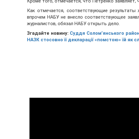
Кроме того, отмечается, что Петренко заявляет, 
Как отмечается, соответствующие результаты 
впрочем НАБУ не внесло соответствующее заявл
журналистов, обязал НАБУ открыть дело.
Згадайте новину:
Суддя Солом’янського районн
НАЗК стосовно її декларації «помстою» їй як с