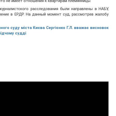
что не имеет отношения к квартирам племянницы.
журналистского расследования были направлены в НАБУ,
ение в ЕРДР. На данный момент суд, рассмотрев жалобу
ого суду міста Києва Сергієнко Г.Л. вважає висновок
лідчому судді