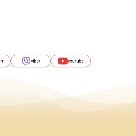
am
viber
youtube