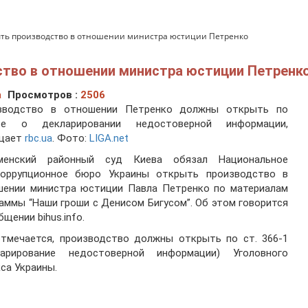
ыть производство в отношении министра юстиции Петренко
ство в отношении министра юстиции Петренк
а
Просмотров :
2506
зводство в отношении Петренко должны открыть по
ье о декларировании недостоверной информации,
щает
rbc.ua
. Фото:
LIGA.net
менский районный суд Киева обязал Национальное
коррупционное бюро Украины открыть производство в
шении министра юстиции Павла Петренко по материалам
аммы “Наши гроши с Денисом Бигусом”. Об этом говорится
бщении bihus.info.
отмечается, производство должны открыть по ст. 366-1
ларирование недостоверной информации) Уголовного
са Украины.