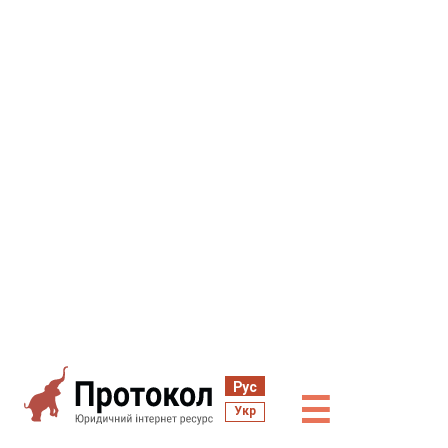
Рус
☰
Укр