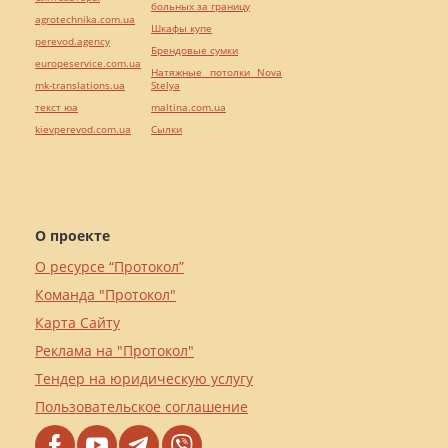
больных за границу
agrotechnika.com.ua
Шкафы купе
perevod.agency
Брендовые сумки
europeservice.com.ua
Натяжные потолки Nova
mk-translations.ua
Stelya
текст юа
maltina.com.ua
kievperevod.com.ua
Cылки
О проекте
О ресурсе “Протокол”
Команда "Протокол"
Карта Сайту
Реклама на "Протокол"
Тендер на юридическую услугу
Пользовательское соглашение