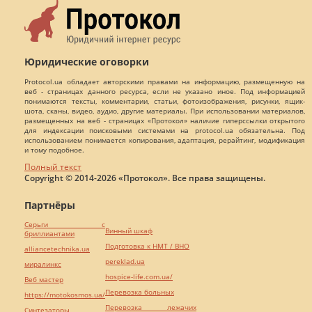
Юридические оговорки
Protocol.ua обладает авторскими правами на информацию, размещенную на
веб - страницах данного ресурса, если не указано иное. Под информацией
понимаются тексты, комментарии, статьи, фотоизображения, рисунки, ящик-
шота, сканы, видео, аудио, другие материалы. При использовании материалов,
размещенных на веб - страницах «Протокол» наличие гиперссылки открытого
для индексации поисковыми системами на protocol.ua обязательна. Под
использованием понимается копирования, адаптация, рерайтинг, модификация
и тому подобное.
Полный текст
Copyright © 2014-2026 «Протокол». Все права защищены.
Партнёры
Серьги с
Винный шкаф
бриллиантами
Подготовка к НМТ / ВНО
alliancetechnika.ua
pereklad.ua
миралинкс
hospice-life.com.ua/
Веб мастер
Перевозка больных
https://motokosmos.ua/
Перевозка лежачих
Синтезаторы