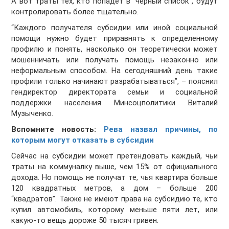
А вот траты тех, кто попадет в “черный список”, будут
контролировать более тщательно.
“Каждого получателя субсидии или иной социальной
помощи нужно будет приравнять к определенному
профилю и понять, насколько он теоретически может
мошенничать или получать помощь незаконно или
неформальным способом. На сегодняшний день такие
профили только начинают разрабатываться”, – пояснил
гендиректор директората семьи и социальной
поддержки населения Минсоцполитики Виталий
Музыченко.
Вспомните новость:
Рева назвал причины, по
которым могут отказать в субсидии
Сейчас на субсидии может претендовать каждый, чьи
траты на коммуналку выше, чем 15% от официального
дохода. Но помощь не получат те, чья квартира больше
120 квадратных метров, а дом – больше 200
“квадратов”. Также не имеют права на субсидию те, кто
купил автомобиль, которому меньше пяти лет, или
какую-то вещь дороже 50 тысяч гривен.