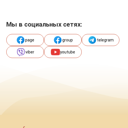
Мы в социальных сетях:
page
group
telegram
viber
youtube