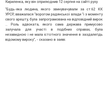
Кириленка, яку він оприлюднив 12 серпня на сайті руху.
"Будь-яка людина, якого звинувачували за ст.62 КК
УРСР, вважалася "ворогом радянської влади "і з моменту
свого арешту, була запрограмована на відповідний вирок
... Роль адвоката, якого сама держава примусово
залучала для участі в подібних справах, була
незавидною і не мала істотного значення в заздалегідь
відомому вироку", - сказано в заяві.