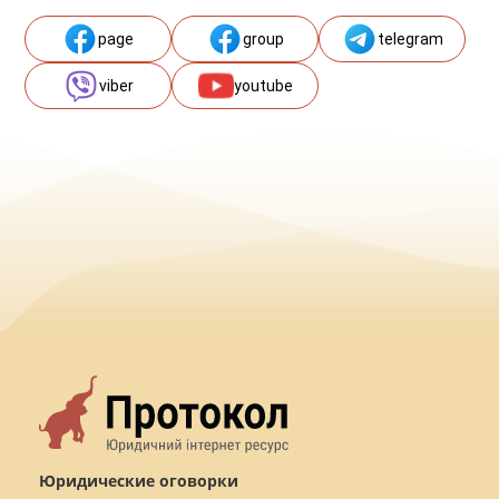
page
group
telegram
viber
youtube
Юридические оговорки