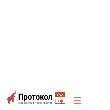
Рус
☰
Укр