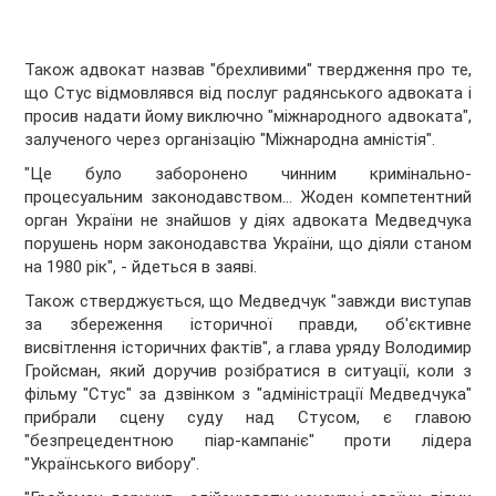
Також адвокат назвав "брехливими" твердження про те,
що Стус відмовлявся від послуг радянського адвоката і
просив надати йому виключно "міжнародного адвоката",
залученого через організацію "Міжнародна амністія".
"Це було заборонено чинним кримінально-
процесуальним законодавством... Жоден компетентний
орган України не знайшов у діях адвоката Медведчука
порушень норм законодавства України, що діяли станом
на 1980 рік", - йдеться в заяві.
Також стверджується, що Медведчук "завжди виступав
за збереження історичної правди, об'єктивне
висвітлення історичних фактів", а глава уряду Володимир
Гройсман, який доручив розібратися в ситуації, коли з
фільму "Стус" за дзвінком з "адміністрації Медведчука"
прибрали сцену суду над Стусом, є главою
"безпрецедентною піар-кампаніє" проти лідера
"Українського вибору".