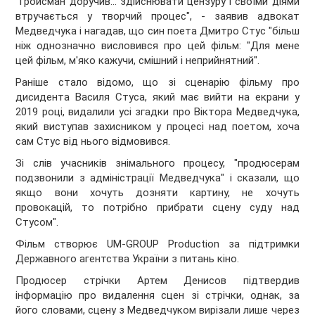
"Гройсман доручив... здійснювати цензуру і своїми діями
втручається у творчий процес", - заявив адвокат
Медведчука і нагадав, що син поета Дмитро Стус "більш
ніж однозначно висловився про цей фільм: "Для мене
цей фільм, м'яко кажучи, смішний і неприйнятний".
Раніше стало відомо, що зі сценарію фільму про
дисидента Василя Стуса, який має вийти на екрани у
2019 році, видалили усі згадки про Віктора Медведчука,
який виступав захисником у процесі над поетом, хоча
сам Стус від нього відмовився.
Зі слів учасників знімального процесу, "продюсерам
подзвонили з адміністрації Медведчука" і сказали, що
якщо вони хочуть дозняти картину, не хочуть
провокацій, то потрібно прибрати сцену суду над
Стусом".
Фільм створює UM-GROUP Production за підтримки
Державного агентства України з питань кіно.
Продюсер стрічки Артем Денисов підтвердив
інформацію про видалення сцен зі стрічки, однак, за
його словами, сцену з Медведчуком вирізали лише через