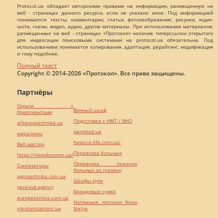
Protocol.ua обладает авторскими правами на информацию, размещенную на
веб - страницах данного ресурса, если не указано иное. Под информацией
понимаются тексты, комментарии, статьи, фотоизображения, рисунки, ящик-
шота, сканы, видео, аудио, другие материалы. При использовании материалов,
размещенных на веб - страницах «Протокол» наличие гиперссылки открытого
для индексации поисковыми системами на protocol.ua обязательна. Под
использованием понимается копирования, адаптация, рерайтинг, модификация
и тому подобное.
Полный текст
Copyright © 2014-2026 «Протокол». Все права защищены.
Партнёры
Серьги с
Винный шкаф
бриллиантами
Подготовка к НМТ / ВНО
alliancetechnika.ua
pereklad.ua
миралинкс
hospice-life.com.ua/
Веб мастер
Перевозка больных
https://motokosmos.ua/
Перевозка лежачих
Синтезаторы
больных за границу
agrotechnika.com.ua
Шкафы купе
perevod.agency
Брендовые сумки
europeservice.com.ua
Натяжные потолки Nova
mk-translations.ua
Stelya