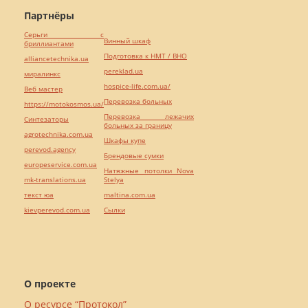
Партнёры
Серьги с
Винный шкаф
бриллиантами
Подготовка к НМТ / ВНО
alliancetechnika.ua
pereklad.ua
миралинкс
hospice-life.com.ua/
Веб мастер
Перевозка больных
https://motokosmos.ua/
Перевозка лежачих
Синтезаторы
больных за границу
agrotechnika.com.ua
Шкафы купе
perevod.agency
Брендовые сумки
europeservice.com.ua
Натяжные потолки Nova
mk-translations.ua
Stelya
текст юа
maltina.com.ua
kievperevod.com.ua
Cылки
О проекте
О ресурсе “Протокол”