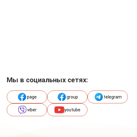
Мы в социальных сетях:
page
group
telegram
viber
youtube