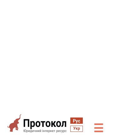
Рус
☰
Укр