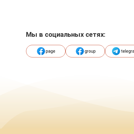
Мы в социальных сетях:
page
group
telegr