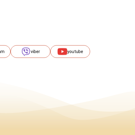
am
viber
youtube