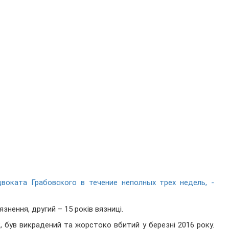
воката Грабовского в течение неполных трех недель, -
знення, другий – 15 років вязниці.
, був викрадений та жорстоко вбитий у березні 2016 року.