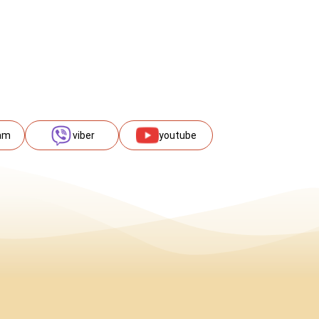
am
viber
youtube