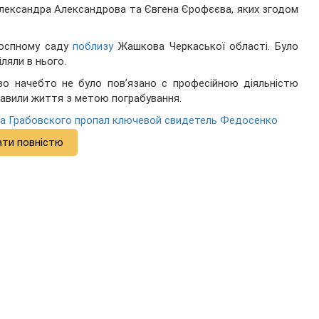
 Олександра Александрова та Євгена Єрофєєва, яких згодом
госпному саду
поблизу
Жашкова Черкаської області. Було
ляли в нього.
тво начебто не було пов’язано с професійною діяльністю
авили життя з метою пограбування.
та Грабовского пропал ключевой свидетель Федосенко
ати повністю