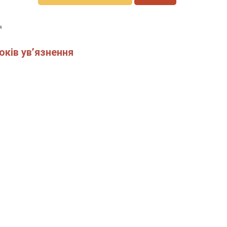
я
оків ув’язнення