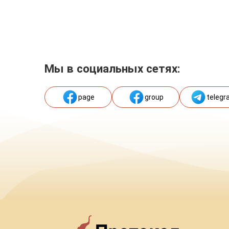
Мы в социальных сетях:
page
group
telegr