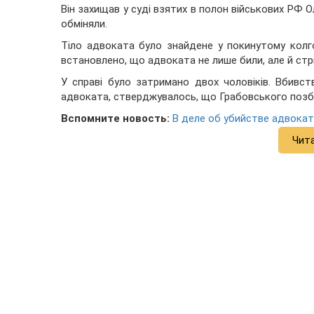
Він захищав у суді взятих в полон військових РФ
обміняли.
Тіло адвоката було знайдене у покинутому кол
встановлено, що адвоката не лише били, але й стрі
У справі було затримано двох чоловіків. Вбивс
адвоката, стверджувалось, що Грабовського позб
Вспомните новость:
В деле об убийстве адвока
Чит