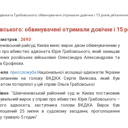
двоката Грабовського: обвинувачені отримали довічне і 15 років ув’язненн
ського: обвинувачені отримали довічне і 15 р
смотров :
2693
нківський райсуд Києва виніс вирок двом обвинуваченим у
і про вбивство адвоката Юрія Грабовського, який захищав
ених російських військових Олександра Александрова та
а Єрофеєва.
ело
:
пресслсжуба
Національної асоціації адвокатів України
силанням на голову ВКДКА Сергія Вилкова, який був
атом потерпілої у цій справі Ольги Грабовської
івно
: "Шевченківський районний суд м. Києва постановив
увальний вирок у справі про вбивство Юрія Грабовського –
мого адвоката, заступника голови ВКДКА. Вирок був
олошений 25 липня в судовому засіданні, проголошення
у тривало 5 годин".