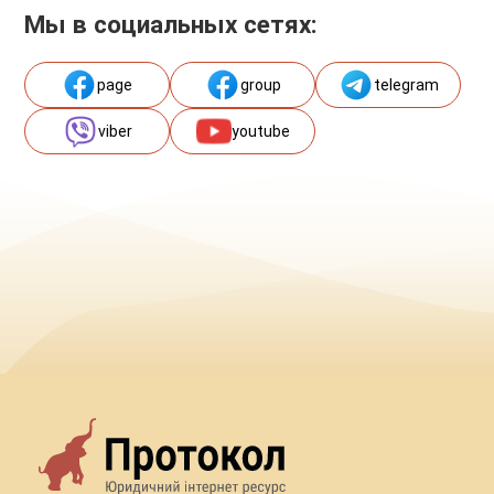
Мы в социальных сетях:
page
group
telegram
viber
youtube