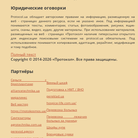
Юридические оговорки
Protocol.ua обладает авторскими правами на информацию, размещенную на
веб - страницах данного ресурса, если не указано иное. Под информацией
понимаются тексты, комментарии, статьи, фотоизображения, рисунки, ящик-
шота, сканы, видео, аудио, другие материалы. При использовании материалов,
размещенных на веб - страницах «Протокол» наличие гиперссылки открытого
для индексации поисковыми системами на protocol.ua обязательна. Под
использованием понимается копирования, адаптация, рерайтинг, модификация
и тому подобное.
Полный текст
Copyright © 2014-2026 «Протокол». Все права защищены.
Партнёры
Серьги с
Винный шкаф
бриллиантами
Подготовка к НМТ / ВНО
alliancetechnika.ua
pereklad.ua
миралинкс
hospice-life.com.ua/
Веб мастер
Перевозка больных
https://motokosmos.ua/
Перевозка лежачих
Синтезаторы
больных за границу
agrotechnika.com.ua
Шкафы купе
perevod.agency
Брендовые сумки
europeservice.com.ua