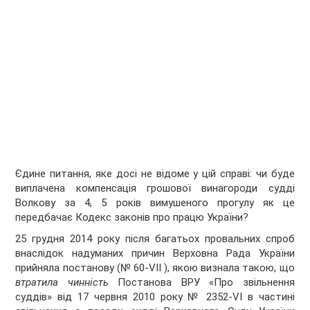
Єдине питання, яке досі не відоме у цій справі: чи буде
виплачена компенсація грошової винагороди судді
Волкову за 4, 5 років вимушеного прогулу як це
передбачає Кодекс законів про працю України?
25 грудня 2014 року після багатьох провальних спроб
внаслідок надуманих причин Верховна Рада України
прийняла постанову (№ 60-VII ), якою визнала такою, що
втратила чинність
Постанова ВРУ «Про звільнення
суддів» від 17 червня 2010 року № 2352-VI в частині