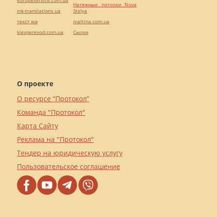
Натяжные потолки Nova
mk-translations.ua
Stelya
текст юа
maltina.com.ua
kievperevod.com.ua
Cылки
О проекте
О ресурсе “Протокол”
Команда "Протокол"
Карта Сайту
Реклама на "Протокол"
Тендер на юридическую услугу
Пользовательское соглашение