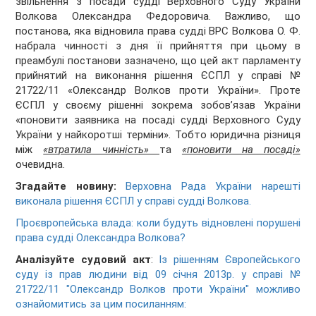
звільнення з посади судді Верховного Суду України
Волкова Олександра Федоровича. Важливо, що
постанова, яка відновила права судді ВРС Волкова О. Ф.
набрала чинності з дня її прийняття при цьому в
преамбулі постанови зазначено, що цей акт парламенту
прийнятий на виконання рішення ЄСПЛ у справі №
21722/11 «Олександр Волков проти України». Проте
ЄСПЛ у своєму рішенні зокрема зобов’язав України
«поновити заявника на посаді судді Верховного Суду
України у найкоротші терміни». Тобто юридична різниця
між
«втратила чинність»
та
«поновити на посаді»
очевидна.
Згадайте новину:
Верховна Рада України нарешті
виконала рішення ЄСПЛ у справі судді Волкова.
Проєвропейська влада: коли будуть відновлені порушені
права судді Олександра Волкова?
Аналізуйте судовий акт
:
Із рішенням Європейського
суду із прав людини від 09 січня 2013р. у справі №
21722/11 "Олександр Волков проти України" можливо
ознайомитись за цим посиланням: