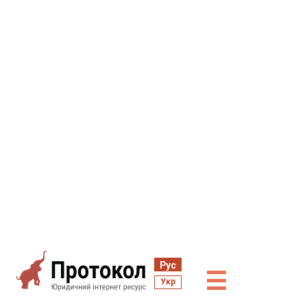
Рус
☰
Укр