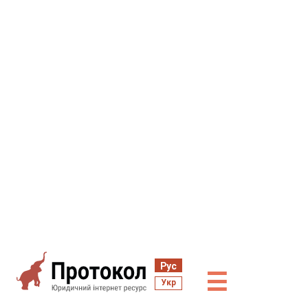
Рус
☰
Укр