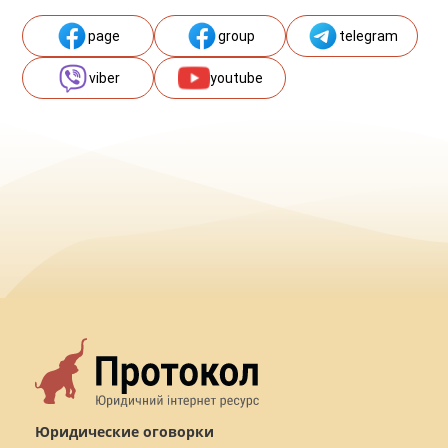
page
group
telegram
viber
youtube
Юридические оговорки