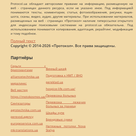
Protocol.ua обладает авторскими правами на информацию, размещенную на
веб - страницах данного ресурса, если не указано иное. Под информацией
понимаются тексты, комментарии, статьи, фотоизображения, рисунки, ящик-
шота, сканы, видео, аудио, другие материалы. При использовании материалов,
размещенных на веб - страницах «Протокол» наличие гиперссылки открытого
для индексации поисковыми системами на protocol.ua обязательна. Под
использованием понимается копирования, адаптация, рерайтинг, модификация
и тому подобное.
Полный текст
Copyright © 2014-2026 «Протокол». Все права защищены.
Партнёры
Серьги с
Винный шкаф
бриллиантами
Подготовка к НМТ / ВНО
alliancetechnika.ua
pereklad.ua
миралинкс
hospice-life.com.ua/
Веб мастер
Перевозка больных
https://motokosmos.ua/
Перевозка лежачих
Синтезаторы
больных за границу
agrotechnika.com.ua
Шкафы купе
perevod.agency
Брендовые сумки
europeservice.com.ua
Натяжные потолки Nova
mk-translations.ua
Stelya