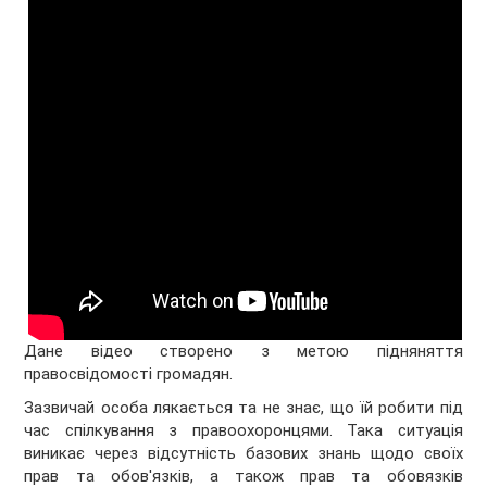
Дане відео створено з метою підняняття
правосвідомості громадян.
Зазвичай особа лякається та не знає, що їй робити під
час спілкування з правоохоронцями. Така ситуація
виникає через відсутність базових знань щодо своїх
прав та обов'язків, а також прав та обовязків