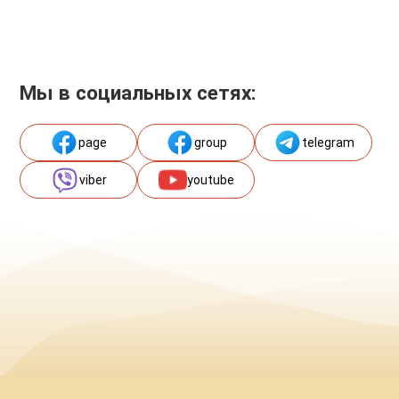
Мы в социальных сетях:
page
group
telegram
viber
youtube