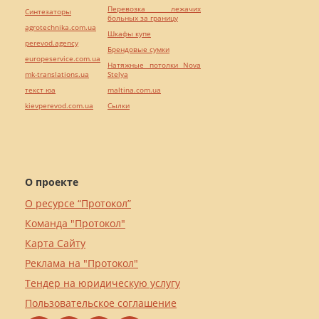
Перевозка лежачих
Синтезаторы
больных за границу
agrotechnika.com.ua
Шкафы купе
perevod.agency
Брендовые сумки
europeservice.com.ua
Натяжные потолки Nova
mk-translations.ua
Stelya
текст юа
maltina.com.ua
kievperevod.com.ua
Cылки
О проекте
О ресурсе “Протокол”
Команда "Протокол"
Карта Сайту
Реклама на "Протокол"
Тендер на юридическую услугу
Пользовательское соглашение