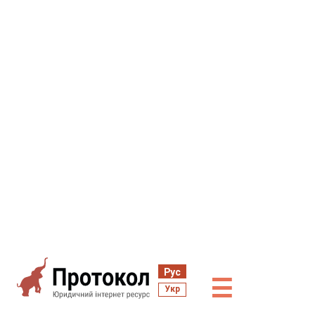
Рус
☰
Укр