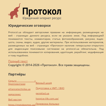
Юридические оговорки
Protocol.ua обладает авторскими правами на информацию, размещенную на
веб - страницах данного ресурса, если не указано иное. Под информацией
понимаются тексты, комментарии, статьи, фотоизображения, рисунки, ящик-
шота, сканы, видео, аудио, другие материалы. При использовании материалов,
размещенных на веб - страницах «Протокол» наличие гиперссылки открытого
для индексации поисковыми системами на protocol.ua обязательна. Под
использованием понимается копирования, адаптация, рерайтинг, модификация
и тому подобное.
Полный текст
Copyright © 2014-2026 «Протокол». Все права защищены.
Партнёры
Серьги с
Винный шкаф
бриллиантами
Подготовка к НМТ / ВНО
alliancetechnika.ua
pereklad.ua
миралинкс
hospice-life.com.ua/
Веб мастер
Перевозка больных
https://motokosmos.ua/