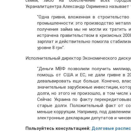
семей, либо на обеспечение всех городо
Украналитцентра Александр Охрименко называет
"Одна гривня, вложенная в строительство
промышленности: это производство металла
получения займа мы не могли их тратить 
истрачена правительством в кризисных 2008
зарплат и действительно помогла стабилизи
уровне 8 грн".
Исполнительный директор Экономического дискус
"Деньги МВФ позволили получить миллиар
помощь от США и ЕС, не дали гривне в 20
девальвировать еще больше. Конечно, вла
значительные зарубежные инвестиции, кото
долги, но этого не произошло, в том числе 
Сейчас Украина по факту перекредитовыв
старые долги. Положительный факт от со
меньше коррупции. Например, под давление
электронные декларации депутатов и чиновн
Пользуйтесь консультацией:
Долговые распис