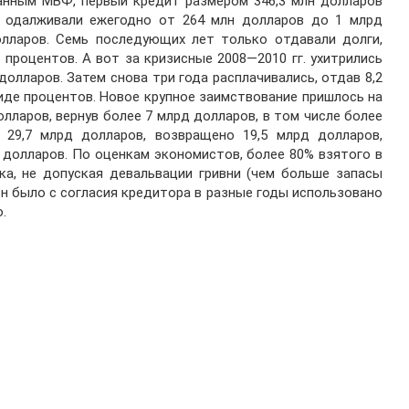
анным МВФ, первый кредит размером 346,3 млн долларов
ем одалживали ежегодно от 264 млн долларов до 1 млрд
долларов. Семь последующих лет только отдавали долги,
 процентов. А вот за кризисные 2008—2010 гг. ухитрились
долларов. Затем снова три года расплачивались, отдав 8,2
виде процентов. Новое крупное заимствование пришлось на
олларов, вернув более 7 млрд долларов, в том числе более
29,7 млрд долларов, возвращено 19,5 млрд долларов,
 долларов. По оценкам экономистов, более 80% взятого в
ка, не допуская девальвации гривни (чем больше запасы
рн было с согласия кредитора в разные годы использовано
.