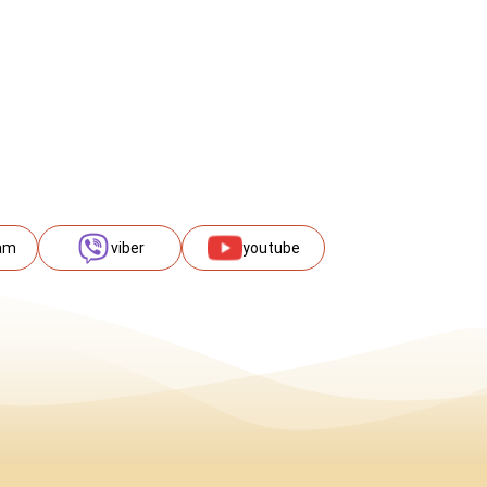
am
viber
youtube