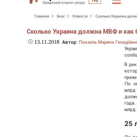
☰
Укр
Главная
Блог
Новости
Сколько Украина долж
Сколько Украина должна МВФ и как 
13.11.2018
Автор:
Понзель Марина Генадіївн
Укра
сооб
В де
котор
преж
По о
млрд
должн
года.
млрд.
25 