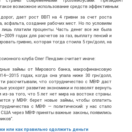
в страны современными троллейбусами. Президент
 такое возможное использование средств эффективным:
 дорог, дает рост ВВП на 4 гривни за счет роста
, асфальта, создание рабочих мест. Но по условиям
и лишь платили проценты. Часть денег все же была
—2009 годах для расчетов за газ, выплату пенсий и
ровать гривню, которая тогда стоила 5 грн/долл, на
сионного клуба Олег Пендзин считает иначе:
дные займы от Мирового банка, макрофинансовую
14—2015 годах, когда она упала ниже 30 грн/долл,
сти рассчитывали, что сотрудничество с МВФ даст
рые ускорят развитие экономики и позволят вернуть
и из-за того, что 5 лет нет мира на востоке страны.
ается у МВФ: берет новые займы, чтобы оплатить
трудничества с МВФ — политический: у нас стало
м США через МВФ приняты важные законы, появились
иков".
ки или как правильно одолжить деньги