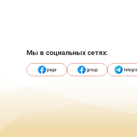
Мы в социальных сетях:
page
group
telegr