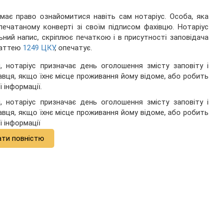
ає право ознайомитися навіть сам нотаріус. Особа, яка
печатаному конверті зі своїм підписом фахівцю. Нотаріус
ьний напис, скріплює печаткою і в присутності заповідача
статтею
1249 ЦКУ
, опечатує.
 нотаріус призначає день оголошення змісту заповіту і
давця, якщо їхнє місце проживання йому відоме, або робить
 інформації.
 нотаріус призначає день оголошення змісту заповіту і
давця, якщо їхнє місце проживання йому відоме, або робить
 інформації
ати повністю