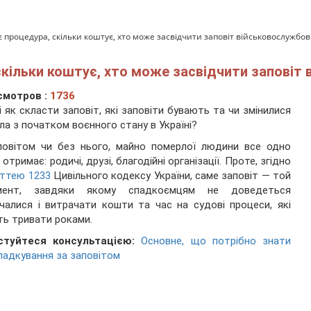
є процедура, скільки коштує, хто може засвідчити заповіт військовослужбо
 скільки коштує, хто може засвідчити заповіт
смотров :
1736
і як скласти заповіт, які заповіти бувають та чи змінилися
ла з початком воєнного стану в Україні?
повітом чи без нього, майно померлої людини все одно
 отримає: родичі, друзі, благодійні організації. Проте, згідно
ттею 1233
Цивільного кодексу України, саме заповіт — той
мент, завдяки якому спадкоємцям не доведеться
чалися і витрачати кошти та час на судові процеси, які
ь тривати роками.
стуйтеся консультацією:
Основне, що потрібно знати
падкування за заповітом