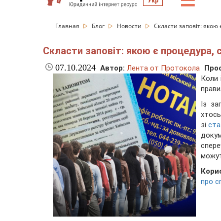
☰
Укр
Главная
Блог
Новости
Скласти заповіт: якою 
Скласти заповіт: якою є процедура,
07.10.2024
Автор:
Лента от Протокола
Про
Коли 
прави
Із за
хтось
зі
ста
доку
спере
можут
Кори
про с