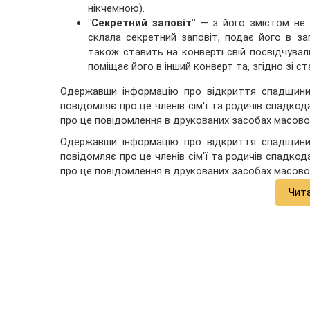
нікчемною).
"Секретний заповіт"
— з його змістом не м
склала секретний заповіт, подає його в за
також ставить на конверті свій посвідчувал
поміщає його в інший конверт та, згідно зі 
Одержавши інформацію про відкриття спадщини,
повідомляє про це членів сім'ї та родичів спадко
про це повідомлення в друкованих засобах масової
Одержавши інформацію про відкриття спадщини,
повідомляє про це членів сім'ї та родичів спадко
про це повідомлення в друкованих засобах масової
Чит