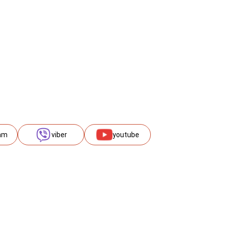
am
viber
youtube