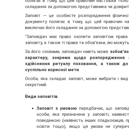
полягає в тому, що цей правочин настільки тісн
складання за допомогою представника чи довірит
Заповіт — це особисте розпорядження фізичної
документу полягає в тому, що цей правочин на
виключає його складання за допомогою представн
"Заповідач має право охопити заповітом права
заповіту, а також ті права та обов'язки, які можу
За його словами, заповідач навіть може
зобов'яз
характеру, зокрема щодо розпорядження 
здійснення ритуалу поховання, а також до
суспільно корисної мети
.
Особа, яка складає заповіт, може вибрати і вид
секретний.
Види заповітів
Заповіт з умовою
передбачає, що заповід
особи, яка призначена у заповіті, наявніст
поведінкою (наявність інших спадкоємців, 
освіти тощо), якщо ця умова не супереч