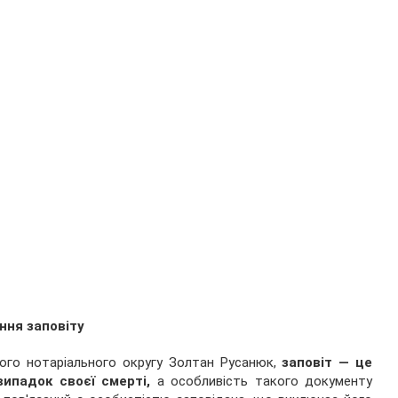
ання заповіту
кого нотаріального округу Золтан Русанюк,
заповіт — це
випадок своєї смерті,
а особливість такого документу