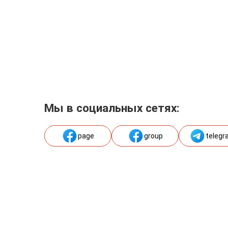
Мы в социальных сетях:
page
group
telegr