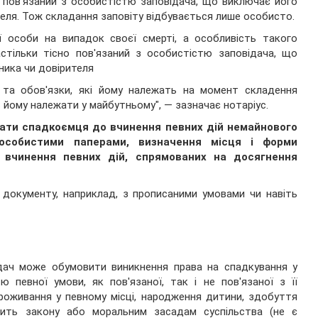
о пов'язаний з особистістю заповідача, що виключає його
еля. Тож складання заповіту відбувається лише особисто.
 особи на випадок своєї смерті, а особливість такого
стільки тісно пов'язаний з особистістю заповідача, що
ика чи довірителя
 та обов'язки, які йому належать на момент складення
ть йому належати у майбутньому", — зазначає нотаріус.
ати спадкоємця до вчинення певних дій немайнового
особистими паперами, визначення місця і форми
 вчинення певних дій, спрямованих на досягнення
 документу, наприклад, з прописаними умовами чи навіть
ач може обумовити виникнення права на спадкування у
ю певної умови, як пов'язаної, так і не пов'язаної з її
проживання у певному місці, народження дитини, здобуття
ить закону або моральним засадам суспільства (не є