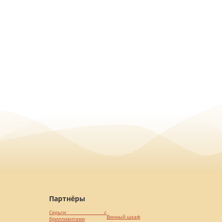
Партнёры
Серьги с
Винный шкаф
бриллиантами