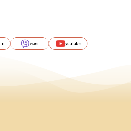
am
viber
youtube