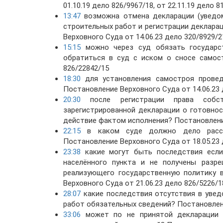
01.10.19 дело 826/9967/18, от 22.11.19 дело 8
13:47
возможна отмена декларации (уведом
строительных работ и регистрации деклара
Верховного Суда от 14.06.23 дело 320/8929/2
15:15
можно через суд обязать государст
обратиться в суд с иском о сносе самост
826/22842/15
18:30
для установления самостроя провед
Постановление Верховного Суда от 14.06.23 
20:30
после регистрации права собст
зарегистрированной декларации о готовно
действие фактом исполнения? Постановление
22:15
в каком суде должно дело рассма
Постановление Верховного Суда от 18.05.23 
23:38
какие могут быть последствия если 
населённого пункта и не получены разре
реализующего государственную политику в
Верховного Суда от 21.06.23 дело 826/5226/1
28:07
какие последствия отсутствия в увед
работ обязательных сведений? Постановлени
33:06
может по не принятой декларации 