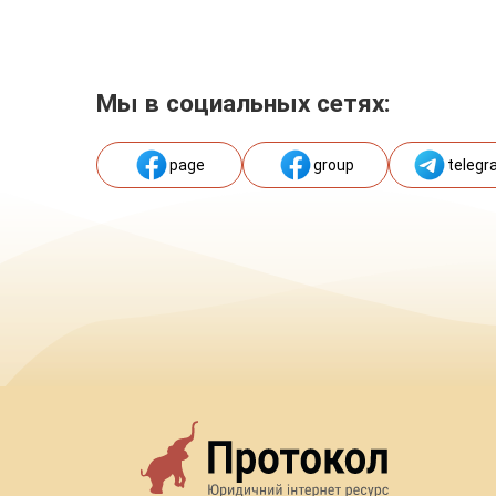
Мы в социальных сетях:
page
group
telegr