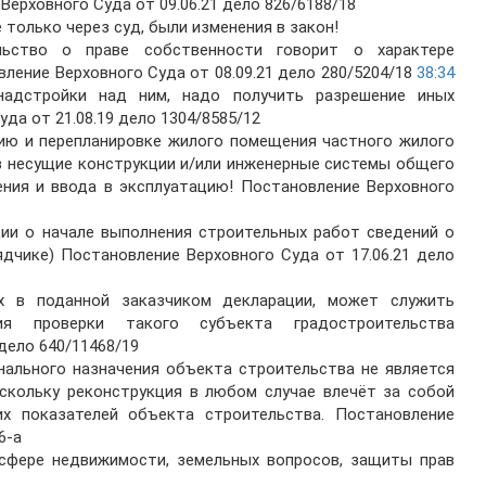
ерховного Суда от 09.06.21 дело 826/6188/18
 только через суд, были изменения в закон!
ьство о праве собственности говорит о характере
ление Верховного Суда от 08.09.21 дело 280/5204/18
38:34
 надстройки над ним, надо получить разрешение иных
да от 21.08.19 дело 1304/8585/12
ию и перепланировке жилого помещения частного жилого
в несущие конструкции и/или инженерные системы общего
ения и ввода в эксплуатацию! Постановление Верховного
ии о начале выполнения строительных работ сведений о
ядчике) Постановление Верховного Суда от 17.06.21 дело
х в поданной заказчиком декларации, может служить
я проверки такого субъекта градостроительства
дело 640/11468/19
ального назначения объекта строительства не является
скольку реконструкция в любом случае влечёт за собой
их показателей объекта строительства. Постановление
6-а
сфере недвижимости, земельных вопросов, защиты прав