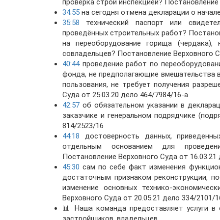
проверка строй инспекцией? Постановление В
34:55
на сегодня отмена декларации о начале
35:58
технический паспорт или свидетел
проведённых строительных работ? Постанов
на переоборудование горища (чердака),
совладельцев? Постановление Верховного Су
40:44
проведение работ по переоборудован
фонда, не предполагающие вмешательства 
пользования, не требует получения разреш
Суда от 25.03.20 дело 464/7984/16-а
42:57
об обязательном указании в декларац
заказчике и генеральном подрядчике (подр
814/2523/16
44:18
достоверность данных, приведенны
отдельным основанием для проведени
Постановление Верховного Суда от 16.03.21 
45:30
сам по себе факт изменения функцион
достаточным признаком реконструкции, по
изменение основных технико-экономическ
Верховного Суда от 20.05.21 дело 334/2101/1
📊 Наша команда предоставляет услуги в 
застройщиков, владельцев.