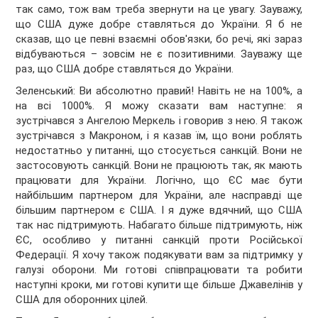
так само, тож вам треба звернути на це увагу. Зауважу,
що США дуже добре ставляться до України. Я б не
сказав, що це певні взаємні обов'язки, бо речі, які зараз
відбуваються – зовсім не є позитивними. Зауважу ще
раз, що США добре ставляться до України.
Зеленський: Ви абсолютно правий! Навіть не на 100%, а
на всі 1000%. Я можу сказати вам наступне: я
зустрічався з Ангелою Меркель і говорив з нею. Я також
зустрічався з Макроном, і я казав їм, що вони роблять
недостатньо у питанні, що стосується санкцій. Вони не
застосовують санкцій. Вони не працюють так, як мають
працювати для України. Логічно, що ЄС має бути
найбільшим партнером для України, але насправді ще
більшим партнером є США. І я дуже вдячний, що США
так нас підтримують. Набагато більше підтримують, ніж
ЄС, особливо у питанні санкцій проти Російської
Федерації. Я хочу також подякувати вам за підтримку у
галузі оборони. Ми готові співпрацювати та робити
наступні кроки, ми готові купити ще більше Джавелінів у
США для оборонних цілей.