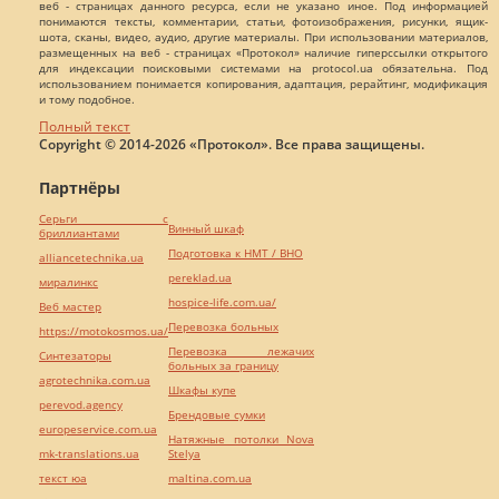
веб - страницах данного ресурса, если не указано иное. Под информацией
понимаются тексты, комментарии, статьи, фотоизображения, рисунки, ящик-
шота, сканы, видео, аудио, другие материалы. При использовании материалов,
размещенных на веб - страницах «Протокол» наличие гиперссылки открытого
для индексации поисковыми системами на protocol.ua обязательна. Под
использованием понимается копирования, адаптация, рерайтинг, модификация
и тому подобное.
Полный текст
Copyright © 2014-2026 «Протокол». Все права защищены.
Партнёры
Серьги с
Винный шкаф
бриллиантами
Подготовка к НМТ / ВНО
alliancetechnika.ua
pereklad.ua
миралинкс
hospice-life.com.ua/
Веб мастер
Перевозка больных
https://motokosmos.ua/
Перевозка лежачих
Синтезаторы
больных за границу
agrotechnika.com.ua
Шкафы купе
perevod.agency
Брендовые сумки
europeservice.com.ua
Натяжные потолки Nova
mk-translations.ua
Stelya
текст юа
maltina.com.ua