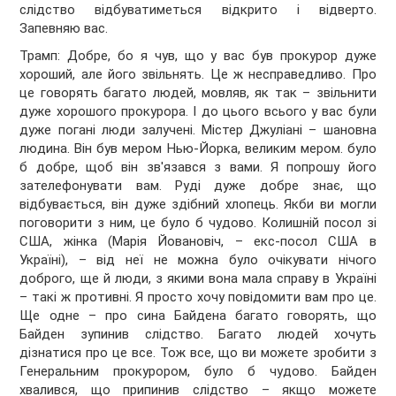
слідство відбуватиметься відкрито і відверто.
Запевняю вас.
Трамп: Добре, бо я чув, що у вас був прокурор дуже
хороший, але його звільнять. Це ж несправедливо. Про
це говорять багато людей, мовляв, як так – звільнити
дуже хорошого прокурора. І до цього всього у вас були
дуже погані люди залучені. Містер Джуліані – шановна
людина. Він був мером Нью-Йорка, великим мером. було
б добре, щоб він зв'язався з вами. Я попрошу його
зателефонувати вам. Руді дуже добре знає, що
відбувається, він дуже здібний хлопець. Якби ви могли
поговорити з ним, це було б чудово. Колишній посол зі
США, жінка (Марія Йовановіч, – екс-посол США в
Україні), – від неї не можна було очікувати нічого
доброго, ще й люди, з якими вона мала справу в Україні
– такі ж противні. Я просто хочу повідомити вам про це.
Ще одне – про сина Байдена багато говорять, що
Байден зупинив слідство. Багато людей хочуть
дізнатися про це все. Тож все, що ви можете зробити з
Генеральним прокурором, було б чудово. Байден
хвалився, що припинив слідство – якщо можете