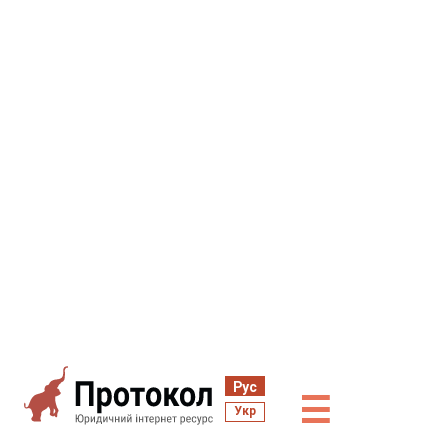
Рус
☰
Укр