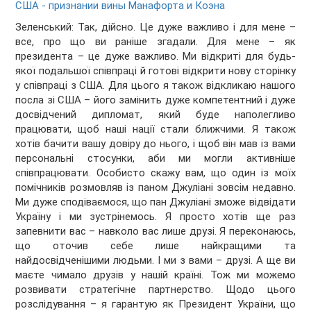
США - признании вины Манафорта и Коэна
Зеленський: Так, дійсно. Це дуже важливо і для мене –
все, про що ви раніше згадали. Для мене – як
президента – це дуже важливо. Ми відкриті для будь-
якої подальшої співпраці й готові відкрити нову сторінку
у співпраці з США. Для цього я також відкликаю нашого
посла зі США – його замінить дуже компетентний і дуже
досвідчений дипломат, який буде наполегливо
працювати, щоб наші нації стали ближчими. Я також
хотів бачити вашу довіру до нього, і щоб він мав із вами
персональні стосунки, аби ми могли активніше
співпрацювати. Особисто скажу вам, що один із моїх
помічників розмовляв із паном Джуліані зовсім недавно.
Ми дуже сподіваємося, що пан Джуліані зможе відвідати
Україну і ми зустрінемось. Я просто хотів ще раз
запевнити вас – навколо вас лише друзі. Я переконаюсь,
що оточив себе лише найкращими та
найдосвідченішими людьми. І ми з вами – друзі. А ще ви
маєте чимало друзів у нашій країні. Тож ми можемо
розвивати стратегічне партнерство. Щодо цього
розслідування – я гарантую як Президент України, що