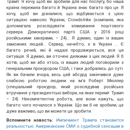
Трамп: Я хочу, щоб ви зробили для нас послугу, бо наша
країна пережила багато й Україна знає багато про це. Я
хочу, щоб ви дізналися, що відбувається з цією
ситуацією навколо України, Crowdstrike (компанія, яка
допомагала розслідувати зламування поштового
сервера Демократичної партії США у 2016 році
російськими хакерами, – 24)... Я думаю, один із ваших
заможних людей... Сервер, начебто, є в Україні ... Є
багато речей, які й надалі продовжуються, вся ця
ситуація. Я думаю, ви оточені деякими з цих людей. Я б
хотів, щоб ви або хтось із ваших людей поговорили з
генеральним прокурором США, і таки добрались до суті.
Як ви бачили вчора, весь цей абсурд закінчився дуже
слабкою роботою людини на ім'я Роберт Мюллер
(спеціальний прокурор, який розслідував російське
втручання у президентські вибори, на яких переміг Трамп
– 24). Некомпетентна робота, але вони кажуть, що
багато чого почалося з України. Що ви б не зробили, це
дуже важливо, що ви можете це зробити.
Вспомните новость:
Импичмент Трампа становится
реальностью. Американские СМИ о судебной сенсации в