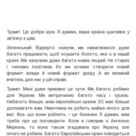
Трамп: Це добра ідея. Я думаю, ваша країна щаслива у
зв’язку з цим.
Зеленський: Відверто кажучи, ми намагаємося дуже
багато працювати, щоб осушити болото, яке є в нашій
країні. Ми залучили дуже багато нових людей. Не старих
і типових політиків, бо ми хочемо створити новий
формат влади й новий формат уряду. А ви великий
вчитель для нас у цій справі.
Трамп: Мені дуже приємно це чути. Ми багато робимо
для України. Ми витрачаємо багато часу і зусиль.
Набагато більше, аніж європейські країни. ЄС має більше
допомагати вам. Німеччина не робить майже нічого для
вас. Все, що вони роблять – це балачки. Я думаю, вам
треба про це поговорити. Коли я говорив з Ангелою
Меркель, то вона також згадувала про Україну, але
нічого не робила. Багато Європейських країн поводяться