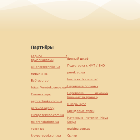
Партнёры
Серьги с
Винный шкаф
бриллиантами
Подготовка к НМТ / ВНО
alliancetechnika.ua
pereklad.ua
миралинкс
hospice-life.com.ua/
Веб мастер
Перевозка больных
https://motokosmos.ua/
Перевозка лежачих
Синтезаторы
больных за границу
agrotechnika.com.ua
Шкафы купе
perevod.agency
Брендовые сумки
europeservice.com.ua
Натяжные потолки Nova
mk-translations.ua
Stelya
текст юа
maltina.com.ua
kievperevod.com.ua
Cылки