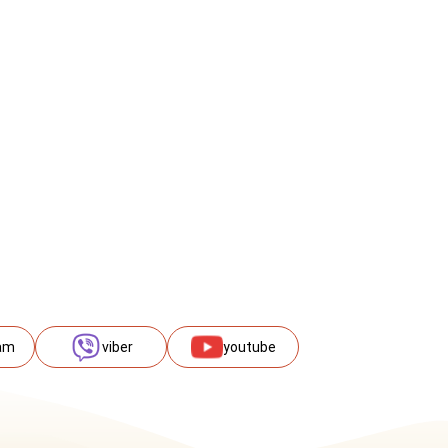
am
viber
youtube