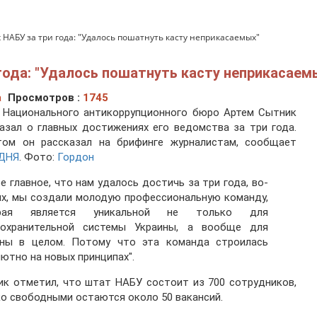
НАБУ за три года: "Удалось пошатнуть касту неприкасаемых"
года: "Удалось пошатнуть касту неприкасаем
а
Просмотров :
1745
а Национального антикоррупционного бюро Артем Сытник
азал о главных достижениях его ведомства за три года.
том он рассказал на брифинге журналистам, сообщает
ДНЯ
. Фото
:
Гордон
е главное, что нам удалось достичь за три года, во-
х, мы создали молодую профессиональную команду,
рая является уникальной не только для
оохранительной системы Украины, а вообще для
ины в целом. Потому что эта команда строилась
ютно на новых принципах".
к отметил, что штат НАБУ состоит из 700 сотрудников,
о свободными остаются около 50 вакансий.