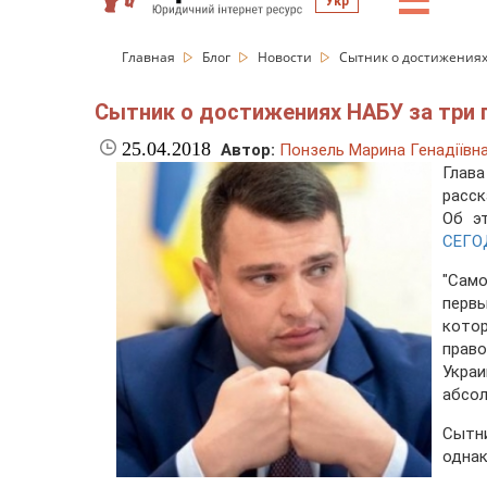
☰
Укр
Главная
Блог
Новости
Сытник о достижениях 
Сытник о достижениях НАБУ за три 
25.04.2018
Автор:
Понзель Марина Генадіївн
Глав
расск
Об э
СЕГО
"Само
первы
кото
прав
Укра
абсол
Сытни
однак