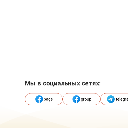
Мы в социальных сетях:
page
group
telegr