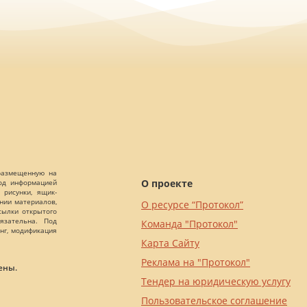
 размещенную на
О проекте
Под информацией
 рисунки, ящик-
ании материалов,
О ресурсе “Протокол”
сылки открытого
язательна. Под
Команда "Протокол"
нг, модификация
Карта Сайту
Реклама на "Протокол"
ены.
Тендер на юридическую услугу
Пользовательское соглашение