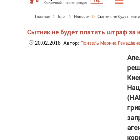
☰
Укр
Главная
Блог
Новости
Сытник не будет плат
Сытник не будет платить штраф за
20.02.2018
Автор:
Понзель Марина Генадіївн
Ап
реш
Кие
Нац
(Н
гри
за
аг
кор