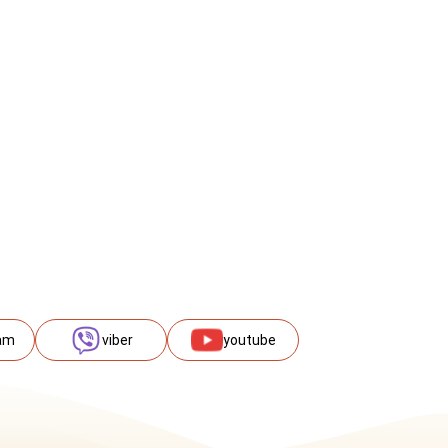
am
viber
youtube