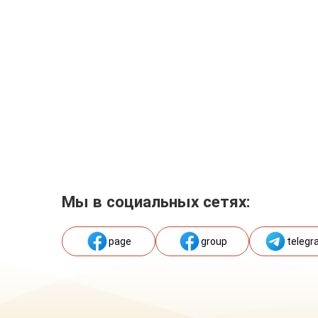
Мы в социальных сетях:
page
group
telegr