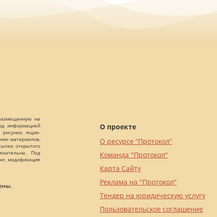
 размещенную на
О проекте
Под информацией
 рисунки, ящик-
ании материалов,
О ресурсе “Протокол”
сылки открытого
язательна. Под
Команда "Протокол"
нг, модификация
Карта Сайту
Реклама на "Протокол"
ены.
Тендер на юридическую услугу
Пользовательское соглашение