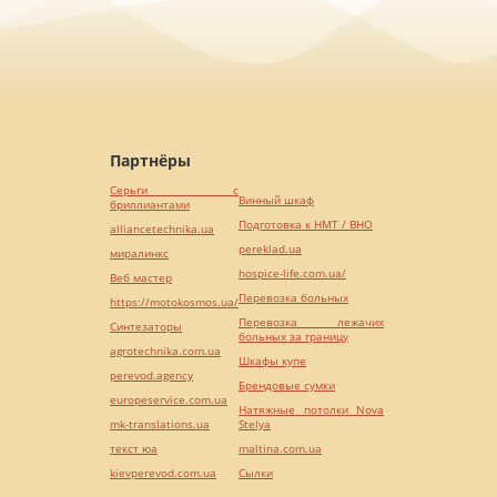
Партнёры
Серьги с
Винный шкаф
бриллиантами
Подготовка к НМТ / ВНО
alliancetechnika.ua
pereklad.ua
миралинкс
hospice-life.com.ua/
Веб мастер
Перевозка больных
https://motokosmos.ua/
Перевозка лежачих
Синтезаторы
больных за границу
agrotechnika.com.ua
Шкафы купе
perevod.agency
Брендовые сумки
europeservice.com.ua
Натяжные потолки Nova
mk-translations.ua
Stelya
текст юа
maltina.com.ua
kievperevod.com.ua
Cылки