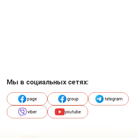
Мы в социальных сетях:
page
group
telegram
viber
youtube