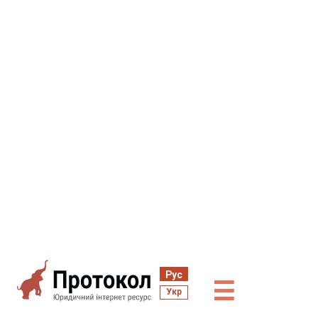
Рус
☰
Укр