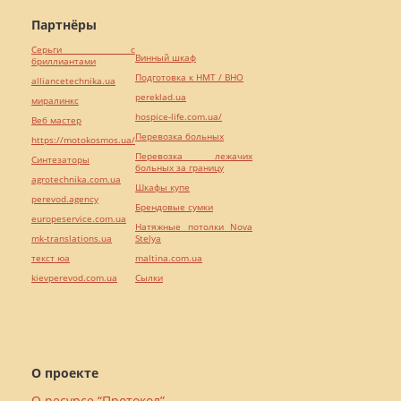
Партнёры
Серьги с
Винный шкаф
бриллиантами
Подготовка к НМТ / ВНО
alliancetechnika.ua
pereklad.ua
миралинкс
hospice-life.com.ua/
Веб мастер
Перевозка больных
https://motokosmos.ua/
Перевозка лежачих
Синтезаторы
больных за границу
agrotechnika.com.ua
Шкафы купе
perevod.agency
Брендовые сумки
europeservice.com.ua
Натяжные потолки Nova
mk-translations.ua
Stelya
текст юа
maltina.com.ua
kievperevod.com.ua
Cылки
О проекте
О ресурсе “Протокол”