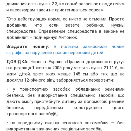
движения есть пункт 2.3, который разрешает водителям
и пассажирам такси не пристегиваться совсем.
"Это действующая норма, ее никто не отменил. Просто
добавили, что если везете ребенка, нужны
спецсредства. Определение спецсредства в законе не
добавили", – подчеркнул Антонюк.
Згадайте новину:
В полиции разъяснили новые
штрафы за нарушение правил перевозки детей
ДОВІДКА:
Чинні в Україні «Правила дорожнього руху»
від редакції 1 жовтня 2008 року містять пункт 21.11.б, за
яким дітей, зріст яких менше 145 см або тих, що не
досягли 12-річного віку, забороняється перевозити:
• у транспортних засобах, обладнаних ременями
безпеки, без використання спеціальних засобів, що
дають змогу пристебнути дитину за допомогою ременів
безпеки, передбачених конструкцією цього
транспортного засобу[6];
• на передньому сидінні легкового автомобіля — без
використання зазначених спеціальних засобів;