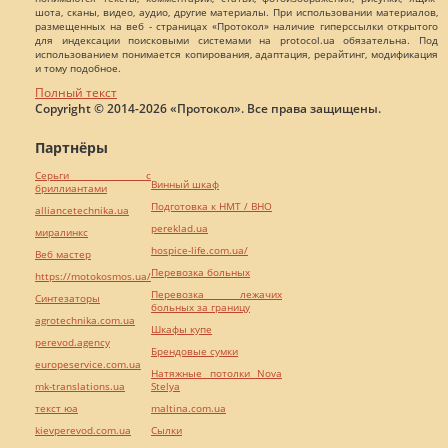
шота, сканы, видео, аудио, другие материалы. При использовании материалов,
размещенных на веб - страницах «Протокол» наличие гиперссылки открытого
для индексации поисковыми системами на protocol.ua обязательна. Под
использованием понимается копирования, адаптация, рерайтинг, модификация
и тому подобное.
Полный текст
Copyright © 2014-2026 «Протокол». Все права защищены.
Партнёры
Серьги с
Винный шкаф
бриллиантами
Подготовка к НМТ / ВНО
alliancetechnika.ua
pereklad.ua
миралинкс
hospice-life.com.ua/
Веб мастер
Перевозка больных
https://motokosmos.ua/
Перевозка лежачих
Синтезаторы
больных за границу
agrotechnika.com.ua
Шкафы купе
perevod.agency
Брендовые сумки
europeservice.com.ua
Натяжные потолки Nova
mk-translations.ua
Stelya
текст юа
maltina.com.ua
kievperevod.com.ua
Cылки