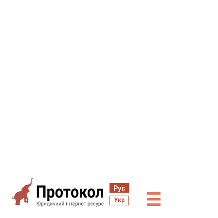
Рус
☰
Укр