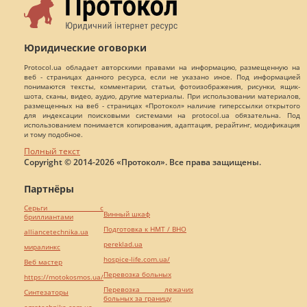
Юридические оговорки
Protocol.ua обладает авторскими правами на информацию, размещенную на
веб - страницах данного ресурса, если не указано иное. Под информацией
понимаются тексты, комментарии, статьи, фотоизображения, рисунки, ящик-
шота, сканы, видео, аудио, другие материалы. При использовании материалов,
размещенных на веб - страницах «Протокол» наличие гиперссылки открытого
для индексации поисковыми системами на protocol.ua обязательна. Под
использованием понимается копирования, адаптация, рерайтинг, модификация
и тому подобное.
Полный текст
Copyright © 2014-2026 «Протокол». Все права защищены.
Партнёры
Серьги с
Винный шкаф
бриллиантами
Подготовка к НМТ / ВНО
alliancetechnika.ua
pereklad.ua
миралинкс
hospice-life.com.ua/
Веб мастер
Перевозка больных
https://motokosmos.ua/
Перевозка лежачих
Синтезаторы
больных за границу
agrotechnika.com.ua