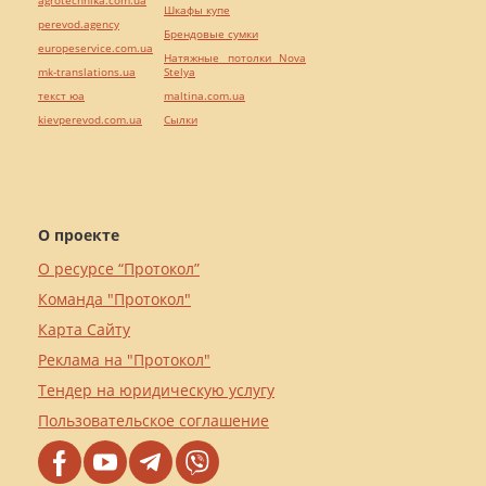
Шкафы купе
perevod.agency
Брендовые сумки
europeservice.com.ua
Натяжные потолки Nova
mk-translations.ua
Stelya
текст юа
maltina.com.ua
kievperevod.com.ua
Cылки
О проекте
О ресурсе “Протокол”
Команда "Протокол"
Карта Сайту
Реклама на "Протокол"
Тендер на юридическую услугу
Пользовательское соглашение