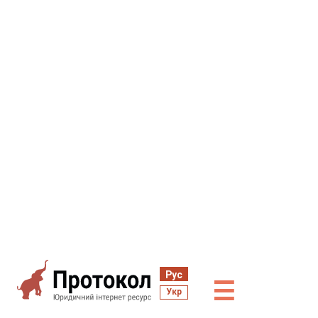
Рус
☰
Укр