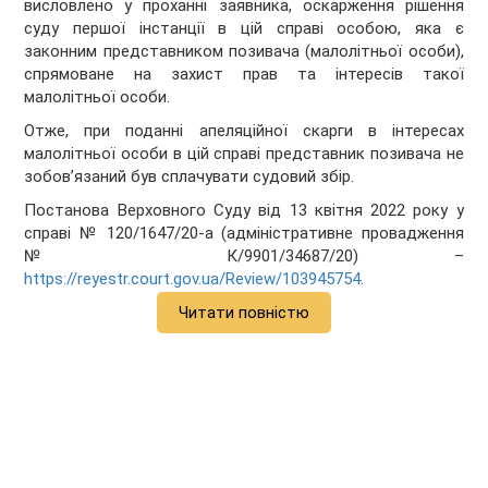
висловлено у проханні заявника, оскарження рішення
суду першої інстанції в цій справі особою, яка є
законним представником позивача (малолітньої особи),
спрямоване на захист прав та інтересів такої
малолітньої особи.
Отже, при поданні апеляційної скарги в інтересах
малолітньої особи в цій справі представник позивача не
зобов’язаний був сплачувати судовий збір.
Постанова Верховного Суду від 13 квітня 2022 року у
справі № 120/1647/20-а (адміністративне провадження
№ К/9901/34687/20) –
https://reyestr.court.gov.ua/Review/103945754
.
Читати повністю