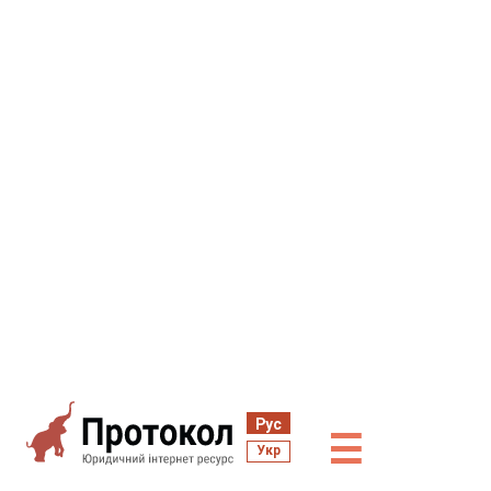
Рус
☰
Укр