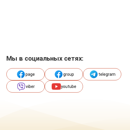
Мы в социальных сетях:
page
group
telegram
viber
youtube