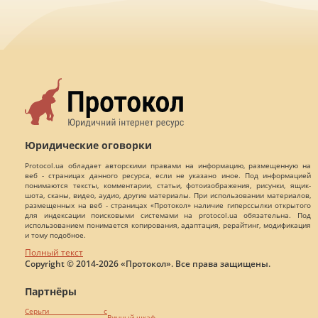
Юридические оговорки
Protocol.ua обладает авторскими правами на информацию, размещенную на
веб - страницах данного ресурса, если не указано иное. Под информацией
понимаются тексты, комментарии, статьи, фотоизображения, рисунки, ящик-
шота, сканы, видео, аудио, другие материалы. При использовании материалов,
размещенных на веб - страницах «Протокол» наличие гиперссылки открытого
для индексации поисковыми системами на protocol.ua обязательна. Под
использованием понимается копирования, адаптация, рерайтинг, модификация
и тому подобное.
Полный текст
Copyright © 2014-2026 «Протокол». Все права защищены.
Партнёры
Серьги с
Винный шкаф