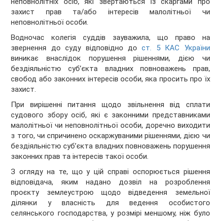
неповнолітніх осіб, які звертаються із скаргами про
захист прав та/або інтересів малолітньої чи
неповнолітньої особи.
Водночас колегія суддів зауважила, що право на
звернення до суду відповідно до
ст. 5 КАС України
виникає внаслідок порушення рішеннями, дією чи
бездіяльністю суб’єкта владних повноважень прав,
свобод або законних інтересів особи, яка просить про їх
захист.
При вирішенні питання щодо звільнення від сплати
судового збору осіб, які є законними представниками
малолітньої чи неповнолітньої особи, доречно виходити
з того, чи спричинено оскаржуваними рішеннями, дією чи
бездіяльністю суб’єкта владних повноважень порушення
законних прав та інтересів такої особи.
З огляду на те, що у цій справі оспорюється рішення
відповідача, яким надано дозвіл на розроблення
проєкту землеустрою щодо відведення земельної
ділянки у власність для ведення особистого
селянського господарства, у розмірі меншому, ніж було