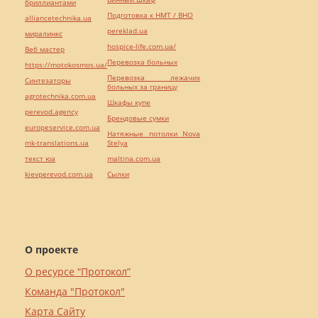
бриллиантами
Подготовка к НМТ / ВНО
alliancetechnika.ua
pereklad.ua
миралинкс
hospice-life.com.ua/
Веб мастер
Перевозка больных
https://motokosmos.ua/
Перевозка лежачих
Синтезаторы
больных за границу
agrotechnika.com.ua
Шкафы купе
perevod.agency
Брендовые сумки
europeservice.com.ua
Натяжные потолки Nova
mk-translations.ua
Stelya
текст юа
maltina.com.ua
kievperevod.com.ua
Cылки
О проекте
О ресурсе “Протокол”
Команда "Протокол"
Карта Сайту