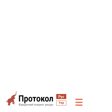
Рус
☰
Укр