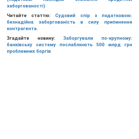
заборгованості)
Читайте статтю:
Судовий спір з податковою:
безнадійна заборгованість в силу припинення
контрагента.
Згадайте новину:
Заборгували по-крупному:
банківську систему послаблюють 500 млрд грн
проблемних боргів