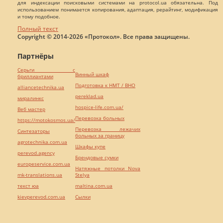
для индексации поисковыми системами на protocol.ua обязательна. Под
использованием понимается копирования, адаптация, рерайтинг, модификация
и тому подобное.
Полный текст
Copyright © 2014-2026 «Протокол». Все права защищены.
Партнёры
Серьги с
Винный шкаф
бриллиантами
Подготовка к НМТ / ВНО
alliancetechnika.ua
pereklad.ua
миралинкс
hospice-life.com.ua/
Веб мастер
Перевозка больных
https://motokosmos.ua/
Перевозка лежачих
Синтезаторы
больных за границу
agrotechnika.com.ua
Шкафы купе
perevod.agency
Брендовые сумки
europeservice.com.ua
Натяжные потолки Nova
mk-translations.ua
Stelya
текст юа
maltina.com.ua
kievperevod.com.ua
Cылки