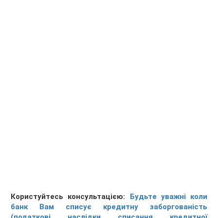
Користуйтесь консультацією:
Будьте уважні коли
банк Вам списує кредитну заборгованість
(податкові наслідки списання кредитної