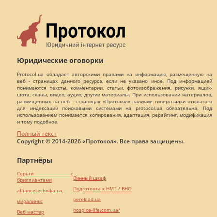
Юридические оговорки
Protocol.ua обладает авторскими правами на информацию, размещенную на
веб - страницах данного ресурса, если не указано иное. Под информацией
понимаются тексты, комментарии, статьи, фотоизображения, рисунки, ящик-
шота, сканы, видео, аудио, другие материалы. При использовании материалов,
размещенных на веб - страницах «Протокол» наличие гиперссылки открытого
для индексации поисковыми системами на protocol.ua обязательна. Под
использованием понимается копирования, адаптация, рерайтинг, модификация
и тому подобное.
Полный текст
Copyright © 2014-2026 «Протокол». Все права защищены.
Партнёры
Серьги с
Винный шкаф
бриллиантами
Подготовка к НМТ / ВНО
alliancetechnika.ua
pereklad.ua
миралинкс
hospice-life.com.ua/
Веб мастер