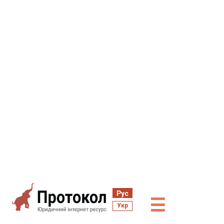
Рус
☰
Укр