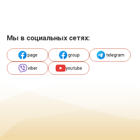
Мы в социальных сетях:
page
group
telegram
viber
youtube