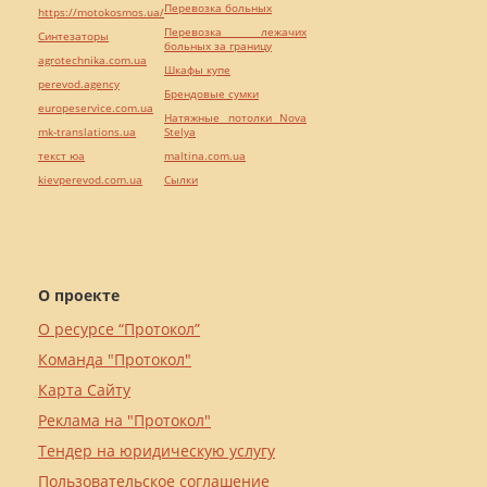
Перевозка больных
https://motokosmos.ua/
Перевозка лежачих
Синтезаторы
больных за границу
agrotechnika.com.ua
Шкафы купе
perevod.agency
Брендовые сумки
europeservice.com.ua
Натяжные потолки Nova
mk-translations.ua
Stelya
текст юа
maltina.com.ua
kievperevod.com.ua
Cылки
О проекте
О ресурсе “Протокол”
Команда "Протокол"
Карта Сайту
Реклама на "Протокол"
Тендер на юридическую услугу
Пользовательское соглашение